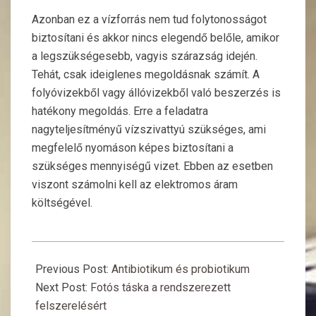
Azonban ez a vízforrás nem tud folytonosságot
biztosítani és akkor nincs elegendő belőle, amikor
a legszükségesebb, vagyis szárazság idején.
Tehát, csak ideiglenes megoldásnak számít. A
folyóvizekből vagy állóvizekből való beszerzés is
hatékony megoldás. Erre a feladatra
nagyteljesítményű vízszivattyú szükséges, ami
megfelelő nyomáson képes biztosítani a
szükséges mennyiségű vizet. Ebben az esetben
viszont számolni kell az elektromos áram
költségével.
2016-
06-
Previous Post:
Antibiotikum és probiotikum
13
Next Post:
Fotós táska a rendszerezett
felszerelésért