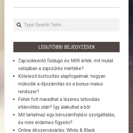
Search
LEGUTÓBBI BEJEGYZÉSEK
Zajcsökkentő füldugó és NRR érték: mit mutat
valójában a zajszűrés mértéke?
Kötelező biztosítás alapfogalmak: hogyan
működik a díjszámítás és a bonus-malus
rendszer?
Fehér folt maradhat a lézeres tetoválás
eltávolítás után? Így alakulhat a bőr
Mit tartalmaz egy bérszámfejtési szolgáltatás,
és mire érdemes figyelni?
Online ékszervásárlás: White & Black