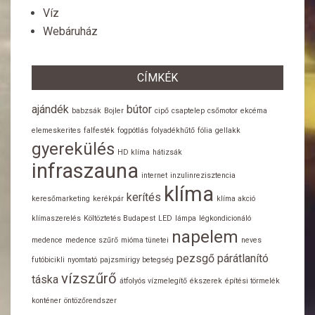
Víz
Webáruház
CÍMKÉK
ajándék
bútor
babzsák
Bojler
cipő
csaptelep
csőmotor
ekcéma
elemeskerites
falfesték
fogpótlás
folyadékhűtő
fólia
gellakk
gyerekülés
HD klíma
hátizsák
infraszauna
internet
inzulinrezisztencia
klíma
kerítés
keresőmarketing
kerékpár
klíma akció
klímaszerelés
Költöztetés Budapest
LED
lámpa
légkondicionáló
napelem
medence
medence szűrő
mióma tünetei
neves
pezsgő
párátlanító
futóbicikli
nyomtató
pajzsmirigy betegség
vízszűrő
táska
átfolyós vízmelegítő
ékszerek
építési törmelék
konténer
öntözőrendszer