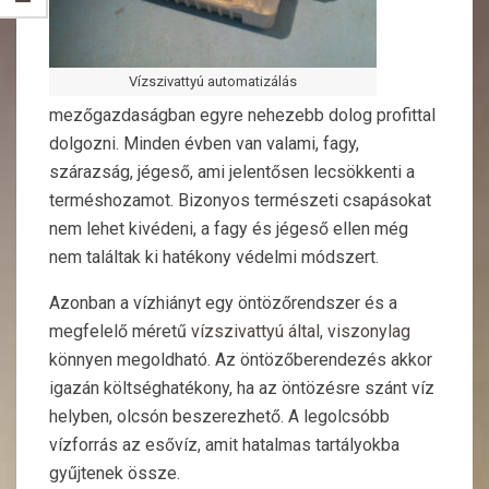
Vízszivattyú automatizálás
mezőgazdaságban egyre nehezebb dolog profittal
dolgozni. Minden évben van valami, fagy,
szárazság, jégeső, ami jelentősen lecsökkenti a
terméshozamot. Bizonyos természeti csapásokat
nem lehet kivédeni, a fagy és jégeső ellen még
nem találtak ki hatékony védelmi módszert.
Azonban a vízhiányt egy öntözőrendszer és a
megfelelő méretű
vízszivattyú által, viszonylag
könnyen megoldható. Az öntözőberendezés akkor
igazán költséghatékony, ha az öntözésre szánt víz
helyben, olcsón beszerezhető. A legolcsóbb
vízforrás az esővíz, amit hatalmas tartályokba
gyűjtenek össze.