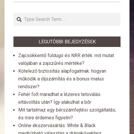
Search
LEGUTÓBBI BEJEGYZÉSEK
Zajcsökkentő füldugó és NRR érték: mit mutat
valójában a zajszűrés mértéke?
Kötelező biztosítás alapfogalmak: hogyan
működik a díjszámítás és a bonus-malus
rendszer?
Fehér folt maradhat a lézeres tetoválás
eltávolítás után? Így alakulhat a bőr
Mit tartalmaz egy bérszámfejtési szolgáltatás,
és mire érdemes figyelni?
Online ékszervásárlás: White & Black
megbízható választás a drágakövekhez