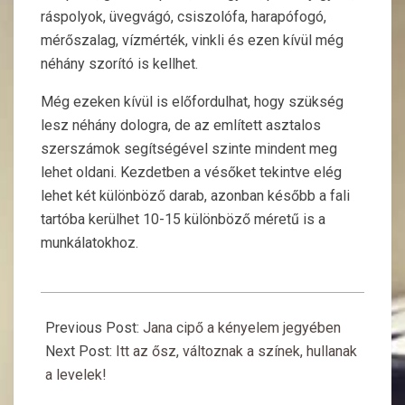
ráspolyok, üvegvágó, csiszolófa, harapófogó,
mérőszalag, vízmérték, vinkli és ezen kívül még
néhány szorító is kellhet.
Még ezeken kívül is előfordulhat, hogy szükség
lesz néhány dologra, de az említett asztalos
szerszámok segítségével szinte mindent meg
lehet oldani. Kezdetben a vésőket tekintve elég
lehet két különböző darab, azonban később a fali
tartóba kerülhet 10-15 különböző méretű is a
munkálatokhoz.
2017-
10-
Previous Post:
Jana cipő a kényelem jegyében
29
Next Post:
Itt az ősz, változnak a színek, hullanak
a levelek!