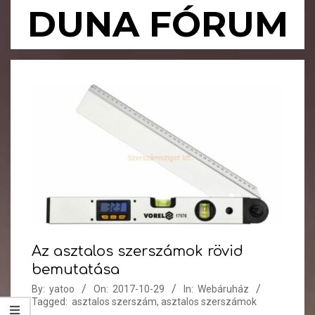
Skip
DUNA FÓRUM
to
content
Primary
Navigation
Menu
Az asztalos szerszámok rövid
bemutatása
By:
yatoo
On:
2017-10-29
In:
Webáruház
Tagged:
asztalos szerszám
,
asztalos szerszámok