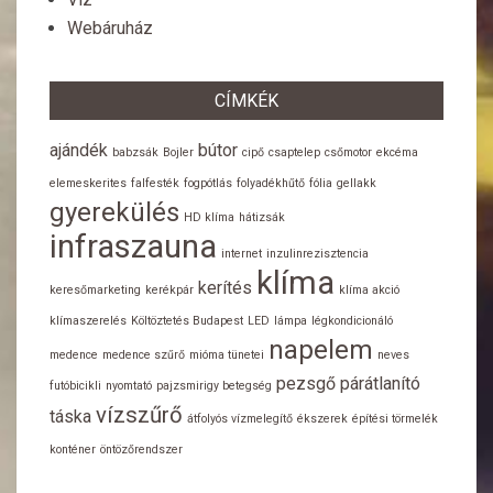
Webáruház
CÍMKÉK
ajándék
bútor
babzsák
Bojler
cipő
csaptelep
csőmotor
ekcéma
elemeskerites
falfesték
fogpótlás
folyadékhűtő
fólia
gellakk
gyerekülés
HD klíma
hátizsák
infraszauna
internet
inzulinrezisztencia
klíma
kerítés
keresőmarketing
kerékpár
klíma akció
klímaszerelés
Költöztetés Budapest
LED
lámpa
légkondicionáló
napelem
medence
medence szűrő
mióma tünetei
neves
pezsgő
párátlanító
futóbicikli
nyomtató
pajzsmirigy betegség
vízszűrő
táska
átfolyós vízmelegítő
ékszerek
építési törmelék
konténer
öntözőrendszer