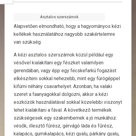
Asztalos szerszámok
Alapvetően elmondható, hogy a hagyományos kézi
kellékek használatához nagyobb szakértelemre
van szükség.
A
kézi asztalos szerszámok közül például
egy
vésővel kialakítani egy fészket valamilyen
gerendában, vagy épp egy fecskefarkú fogazást
elkészíteni sokkal nehezebb, mint egy fúrógéppel
kifúrni néhány csavarhelyet. Azonban, ha valaki
szeret a faanyagokkal dolgozni, akkor a kézi
eszközök használatával sokkal közelebbi viszonyt
lehet kialakítani a fával.
A következő termékek
szükségesek egy szakembernek a jó munkához:
vésők, illesztő fűrész, gérvágó láda és fűrész,
kalapács, gumikalapács, kézi gyalu, párkány gyalu,