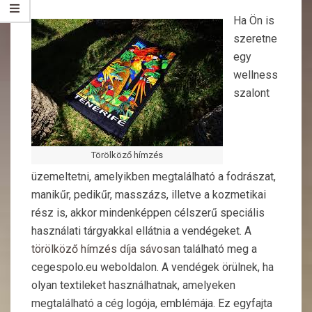
Ha Ön is
szeretne
egy
wellness
szalont
Törölköző hímzés
üzemeltetni, amelyikben megtalálható a fodrászat,
manikűr, pedikűr, masszázs, illetve a kozmetikai
rész is, akkor mindenképpen célszerű speciális
használati tárgyakkal ellátnia a vendégeket. A
törölköző hímzés díja sávosan
található meg a
cegespolo.eu weboldalon. A vendégek örülnek, ha
olyan textileket használhatnak, amelyeken
megtalálható a cég logója, emblémája. Ez egyfajta