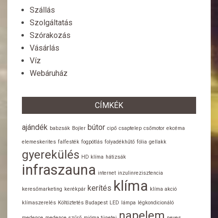
Szállás
Szolgáltatás
Szórakozás
Vásárlás
Víz
Webáruház
CÍMKÉK
ajándék
bútor
babzsák
Bojler
cipő
csaptelep
csőmotor
ekcéma
elemeskerites
falfesték
fogpótlás
folyadékhűtő
fólia
gellakk
gyerekülés
HD klíma
hátizsák
infraszauna
internet
inzulinrezisztencia
klíma
kerítés
keresőmarketing
kerékpár
klíma akció
klímaszerelés
Költöztetés Budapest
LED
lámpa
légkondicionáló
napelem
medence
medence szűrő
mióma tünetei
neves