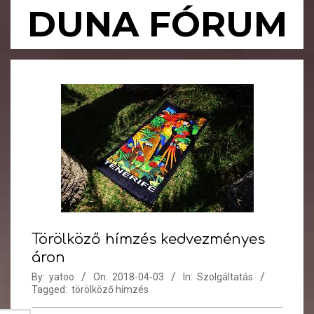
Skip
DUNA FÓRUM
to
content
Primary
Navigation
Menu
Törölköző hímzés kedvezményes
áron
By:
yatoo
On:
2018-04-03
In:
Szolgáltatás
Tagged:
törölköző hímzés