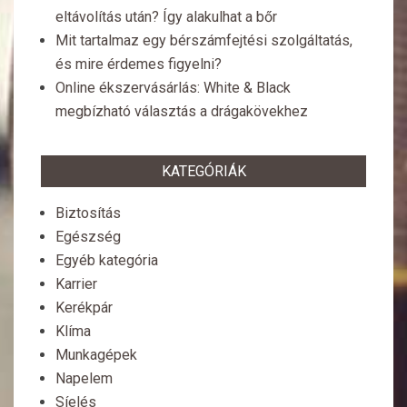
eltávolítás után? Így alakulhat a bőr
Mit tartalmaz egy bérszámfejtési szolgáltatás,
és mire érdemes figyelni?
Online ékszervásárlás: White & Black
megbízható választás a drágakövekhez
KATEGÓRIÁK
Biztosítás
Egészség
Egyéb kategória
Karrier
Kerékpár
Klíma
Munkagépek
Napelem
Síelés