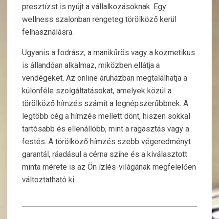
presztízst is nyújt a vállalkozásoknak. Egy
wellness szalonban rengeteg törölköző kerül
felhasználásra.
Ugyanis a fodrász, a manikűrös vagy a kozmetikus
is állandóan alkalmaz, miközben ellátja a
vendégeket. Az online áruházban megtalálhatja a
különféle szolgáltatásokat, amelyek közül a
törölköző hímzés számít a legnépszerűbbnek. A
legtöbb cég a hímzés mellett dönt, hiszen sokkal
tartósabb és ellenállóbb, mint a ragasztás vagy a
festés. A törölköző hímzés szebb végeredményt
garantál, ráadásul a cérna színe és a kiválasztott
minta mérete is az Ön ízlés-világának megfelelően
változtatható ki.
2018-