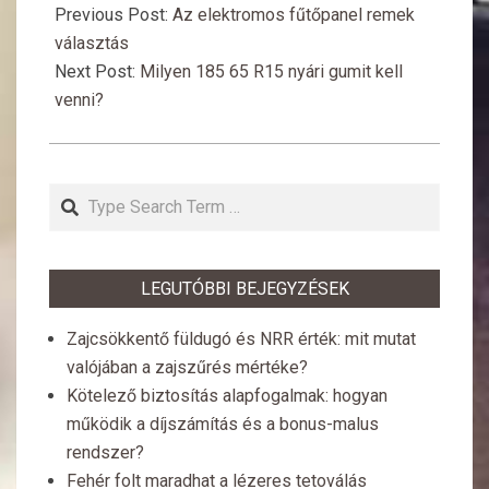
04-
Previous Post:
Az elektromos fűtőpanel remek
03
választás
Next Post:
Milyen 185 65 R15 nyári gumit kell
venni?
Search
LEGUTÓBBI BEJEGYZÉSEK
Zajcsökkentő füldugó és NRR érték: mit mutat
valójában a zajszűrés mértéke?
Kötelező biztosítás alapfogalmak: hogyan
működik a díjszámítás és a bonus-malus
rendszer?
Fehér folt maradhat a lézeres tetoválás