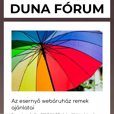
Skip
DUNA FÓRUM
to
content
Primary
Navigation
Menu
Az esernyő webáruház remek
ajánlatai