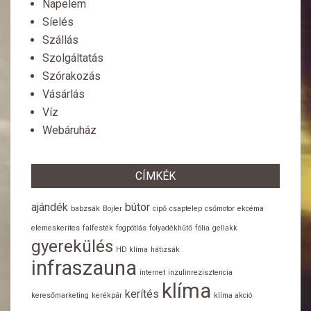
Napelem
Síelés
Szállás
Szolgáltatás
Szórakozás
Vásárlás
Víz
Webáruház
CÍMKÉK
ajándék
bútor
babzsák
Bojler
cipő
csaptelep
csőmotor
ekcéma
elemeskerites
falfesték
fogpótlás
folyadékhűtő
fólia
gellakk
gyerekülés
HD klíma
hátizsák
infraszauna
internet
inzulinrezisztencia
klíma
kerítés
keresőmarketing
kerékpár
klíma akció