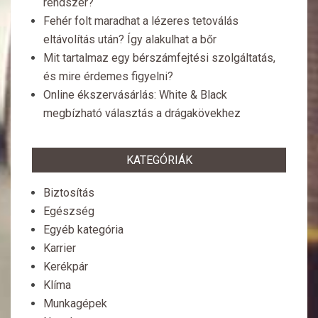
rendszer?
Fehér folt maradhat a lézeres tetoválás
eltávolítás után? Így alakulhat a bőr
Mit tartalmaz egy bérszámfejtési szolgáltatás,
és mire érdemes figyelni?
Online ékszervásárlás: White & Black
megbízható választás a drágakövekhez
KATEGÓRIÁK
Biztosítás
Egészség
Egyéb kategória
Karrier
Kerékpár
Klíma
Munkagépek