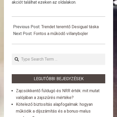
akciót találhat ezeken az oldalakon.
2017-
11-
Previous Post:
Trendet teremtő Desigual táska
27
Next Post:
Fontos a működő villanybojler
Search
LEGUTÓBBI BEJEGYZÉSEK
Zajcsökkentő füldugó és NRR érték: mit mutat
valójában a zajszűrés mértéke?
Kötelező biztosítás alapfogalmak: hogyan
működik a díjszámítás és a bonus-malus