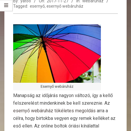
By:
yatoo
On:
2017-11-27
In:
Webáruház
Tagged:
esernyő
,
esernyő webáruház
Esernyő webáruház
Manapság az időjárás nagyon változó, így a kellő
felszerelést mindenkinek be kell szereznie. Az
esernyő webáruház tökéletes megoldás
arra a
célra, hogy birtokba vegyen egy remek kelléket az
eső ellen. Az online boltok óriási kínálattal