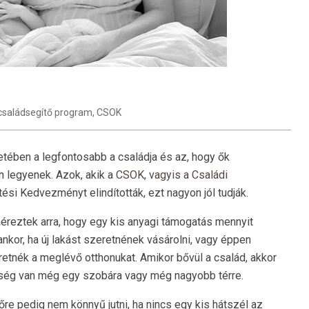
családsegítő program
,
CSOK
tében a legfontosabb a családja és az, hogy ők
 legyenek. Azok, akik a
CSOK, vagyis a Családi
ési Kedvezményt elindították, ezt nagyon jól tudják.
áéreztek arra, hogy egy kis anyagi támogatás mennyit
yankor, ha új lakást szeretnének vásárolni, vagy éppen
retnék a meglévő otthonukat. Amikor bővül a család, akkor
ség van még egy szobára vagy még nagyobb térre.
tőre pedig nem könnyű jutni, ha nincs egy kis hátszél az