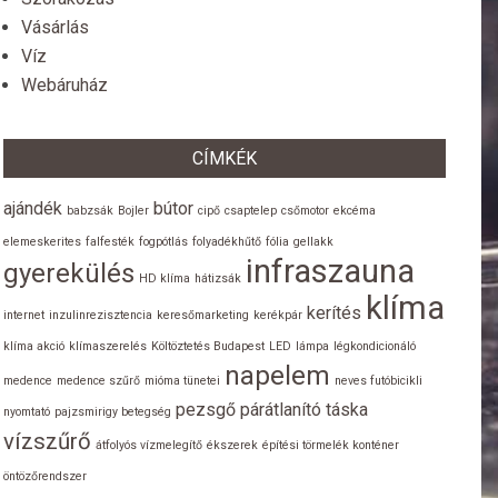
Vásárlás
Víz
Webáruház
CÍMKÉK
ajándék
bútor
babzsák
Bojler
cipő
csaptelep
csőmotor
ekcéma
elemeskerites
falfesték
fogpótlás
folyadékhűtő
fólia
gellakk
infraszauna
gyerekülés
HD klíma
hátizsák
klíma
kerítés
internet
inzulinrezisztencia
keresőmarketing
kerékpár
klíma akció
klímaszerelés
Költöztetés Budapest
LED
lámpa
légkondicionáló
napelem
medence
medence szűrő
mióma tünetei
neves futóbicikli
pezsgő
párátlanító
táska
nyomtató
pajzsmirigy betegség
vízszűrő
átfolyós vízmelegítő
ékszerek
építési törmelék konténer
öntözőrendszer