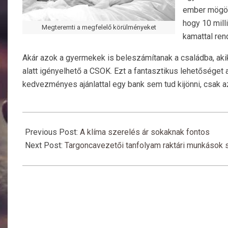
ember mögöt
hogy 10 mill
Megteremti a megfelelő körülményeket
kamattal ren
Akár azok a gyermekek is beleszámítanak a családba, ak
alatt igényelhető a CSOK. Ezt a fantasztikus lehetőséget a 
kedvezményes ajánlattal egy bank sem tud kijönni, csak a
2017-
05-
Previous Post:
A klíma szerelés ár sokaknak fontos
25
Next Post:
Targoncavezetői tanfolyam raktári munkások