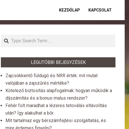
KEZDŐLAP
KAPCSOLAT
Primar
Naviga
Menu
Search
LEGUTÓBBI BEJEGYZÉSEK
Zajcsökkentő füldugó és NRR érték: mit mutat
valójában a zajszűrés mértéke?
Kötelező biztosítás alapfogalmak: hogyan működik a
díjszámítás és a bonus-malus rendszer?
Fehér folt maradhat a lézeres tetoválás eltávolítás
után? Így alakulhat a bőr
Mit tartalmaz egy bérszámfejtési szolgáltatás, és
mire érdemes figyelni?