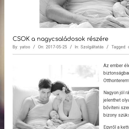
CSOK a nagycsaládosok részére
By:
yatoo
On:
2017-05-25
In:
Szolgáltatás
Tagged:
Az ember éle
biztonságban
Otthonteremt
Nagyon jól r
jelenthet ol
bővíteni sze
bizony szük
Egyről a ket