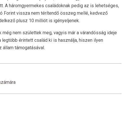
t. A háromgyermekes családoknak pedig az is lehetséges,
ió Forint vissza nem térítendő összeg mellé, kedvező
delkező plusz 10 milliót is igényeljenek.
ik még nem születtek meg, vagyis már a várandósság ideje
legtöbb érintett család ki is használja, hiszen ilyen
z állam támogatásával.
 számára