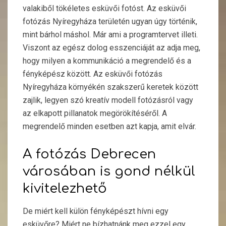
valakiből tökéletes esküvői fotóst. Az esküvői
fotózás Nyíregyháza területén ugyan úgy történik,
mint bárhol máshol. Már ami a programtervet illeti.
Viszont az egész dolog esszenciáját az adja meg,
hogy milyen a kommunikáció a megrendelő és a
fényképész között. Az esküvői fotózás
Nyíregyháza környékén szakszerű keretek között
zajlik, legyen szó kreatív modell fotózásról vagy
az elkapott pillanatok megörökítéséről. A
megrendelő minden esetben azt kapja, amit elvár.
A fotózás Debrecen
városában is gond nélkül
kivitelezhető
De miért kell külön fényképészt hívni egy
esküvőre? Miért ne bízhatnánk meg ezzel egy