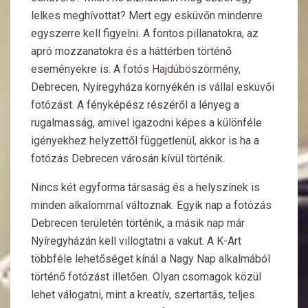
lelkes meghívottat? Mert egy esküvőn mindenre
egyszerre kell figyelni. A fontos pillanatokra, az
apró mozzanatokra és a háttérben történő
eseményekre is. A
fotós Hajdúböszörmény
,
Debrecen, Nyíregyháza környékén is vállal esküvői
fotózást. A fényképész részéről a lényeg a
rugalmasság, amivel igazodni képes a különféle
igényekhez helyzettől függetlenül, akkor is ha a
fotózás Debrecen városán kívül történik.
Nincs két egyforma társaság és a helyszínek is
minden alkalommal változnak. Egyik nap a fotózás
Debrecen területén történik, a másik nap már
Nyíregyházán kell villogtatni a vakut. A K-Art
többféle lehetőséget kínál a Nagy Nap alkalmából
történő fotózást illetően. Olyan csomagok közül
lehet válogatni, mint a kreatív, szertartás, teljes