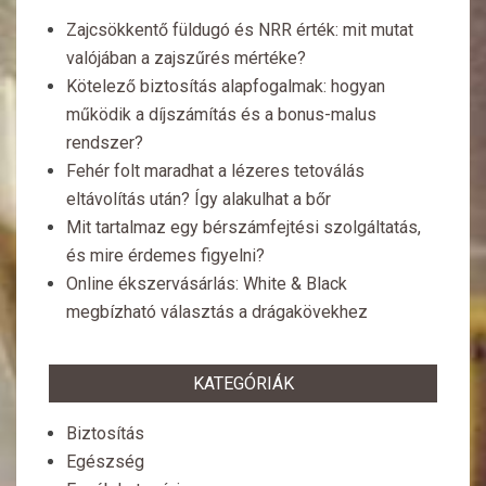
Zajcsökkentő füldugó és NRR érték: mit mutat
valójában a zajszűrés mértéke?
Kötelező biztosítás alapfogalmak: hogyan
működik a díjszámítás és a bonus-malus
rendszer?
Fehér folt maradhat a lézeres tetoválás
eltávolítás után? Így alakulhat a bőr
Mit tartalmaz egy bérszámfejtési szolgáltatás,
és mire érdemes figyelni?
Online ékszervásárlás: White & Black
megbízható választás a drágakövekhez
KATEGÓRIÁK
Biztosítás
Egészség