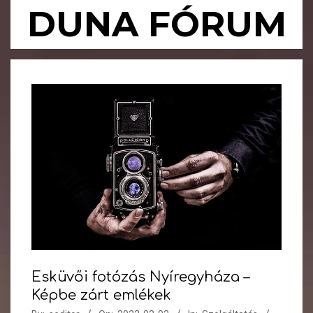
Skip
DUNA FÓRUM
to
content
Primary
Navigation
Menu
Esküvői fotózás Nyíregyháza –
Képbe zárt emlékek