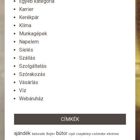
Egyéb kategória
Karrier
Kerékpár
Klíma
Munkagépek
Napelem
Síelés
Szállás
Szolgáltatás
Szórakozás
Vásárlás
Víz
Webáruház
CÍMKÉK
ajándék
bútor
babzsák
Bojler
cipő
csaptelep
csőmotor
ekcéma