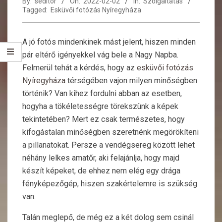
By:
seditor
On:
2022-02-02
In:
Szolgáltatás
Tagged:
Esküvői fotózás Nyíregyháza
A jó fotós mindenkinek mást jelent, hiszen minden
pár eltérő igényekkel vág bele a Nagy Napba.
Felmerül tehát a kérdés, hogy az
esküvői fotózás
Nyíregyháza
térségében vajon milyen minőségben
történik? Van kihez fordulni abban az esetben,
hogyha a tökéletességre törekszünk a képek
tekintetében? Mert ez csak természetes, hogy
kifogástalan minőségben szeretnénk megörökíteni
a pillanatokat. Persze a vendégsereg között lehet
néhány lelkes amatőr, aki felajánlja, hogy majd
készít képeket, de ehhez nem elég egy drága
fényképezőgép, hiszen szakértelemre is szükség
van.
Talán meglepő, de még ez a két dolog sem csinál