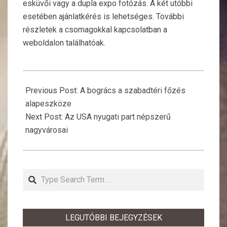
esküvői vagy a dupla expo fotózás. A két utóbbi
esetében ajánlatkérés is lehetséges. További
részletek a csomagokkal kapcsolatban a
weboldalon találhatóak.
2022-
02-
Previous Post:
A bogrács a szabadtéri főzés
02
alapeszköze
Next Post:
Az USA nyugati part népszerű
nagyvárosai
Search
LEGUTÓBBI BEJEGYZÉSEK