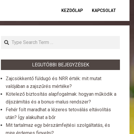
KEZDŐLAP
KAPCSOLAT
Primar
Naviga
Menu
Search
LEGUTÓBBI BEJEGYZÉSEK
Zajcsökkentő füldugó és NRR érték: mit mutat
valójában a zajszűrés mértéke?
Kötelező biztosítás alapfogalmak: hogyan működik a
díjszámítás és a bonus-malus rendszer?
Fehér folt maradhat a lézeres tetoválás eltávolítás
után? Így alakulhat a bőr
Mit tartalmaz egy bérszámfejtési szolgáltatás, és
mire érdemes figyelni?