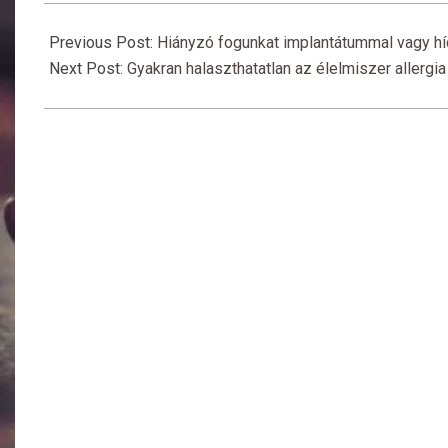
2018-
03-
Previous Post:
Hiányzó fogunkat implantátummal vagy híd
07
Next Post:
Gyakran halaszthatatlan az élelmiszer allergia