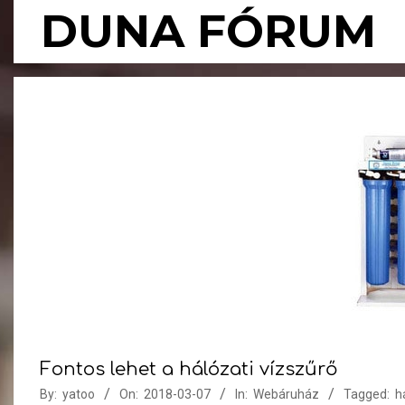
Skip
DUNA FÓRUM
to
content
Fontos lehet a hálózati vízszűrő
By:
yatoo
On:
2018-03-07
In:
Webáruház
Tagged:
h