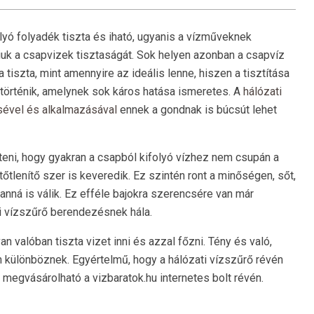
olyó folyadék tiszta és iható, ugyanis a vízműveknek
iuk a csapvizek tisztaságát. Sok helyen azonban a csapvíz
tiszta, mint amennyire az ideális lenne, hiszen a tisztítása
történik, amelynek sok káros hatása ismeretes. A
hálózati
ével és alkalmazásával
ennek a gondnak is búcsút lehet
eni, hogy gyakran a csapból kifolyó vízhez nem csupán a
tőtlenítő szer is keveredik. Ez szintén ront a minőségen, sőt,
anná is válik. Ez efféle bajokra szerencsére van már
i vízszűrő berendezésnek hála.
alóban tiszta vizet inni és azzal főzni. Tény és való,
n különböznek. Egyértelmű, hogy a hálózati vízszűrő révén
 megvásárolható a vizbaratok.hu internetes bolt révén.