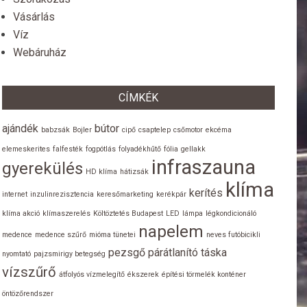
Vásárlás
Víz
Webáruház
CÍMKÉK
ajándék
bútor
babzsák
Bojler
cipő
csaptelep
csőmotor
ekcéma
elemeskerites
falfesték
fogpótlás
folyadékhűtő
fólia
gellakk
infraszauna
gyerekülés
HD klíma
hátizsák
klíma
kerítés
internet
inzulinrezisztencia
keresőmarketing
kerékpár
klíma akció
klímaszerelés
Költöztetés Budapest
LED
lámpa
légkondicionáló
napelem
medence
medence szűrő
mióma tünetei
neves futóbicikli
pezsgő
párátlanító
táska
nyomtató
pajzsmirigy betegség
vízszűrő
átfolyós vízmelegítő
ékszerek
építési törmelék konténer
öntözőrendszer