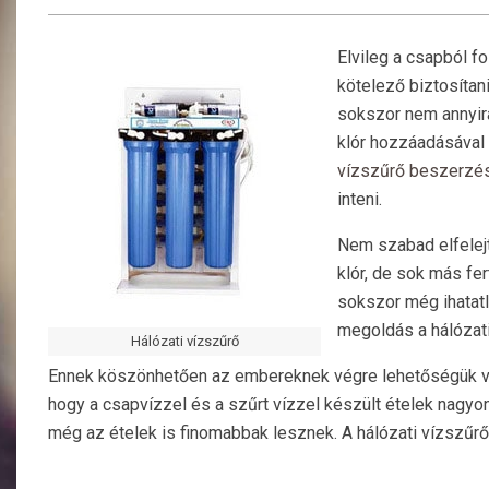
Elvileg a csapból f
kötelező biztosítan
sokszor nem annyira 
klór hozzáadásával 
vízszűrő beszerzés
inteni.
Nem szabad elfelejt
klór, de sok más fer
sokszor még ihatatl
megoldás a hálózat
Hálózati vízszűrő
Ennek köszönhetően az embereknek végre lehetőségük van v
hogy a csapvízzel és a szűrt vízzel készült ételek nagyo
még az ételek is finomabbak lesznek. A hálózati vízszűrő