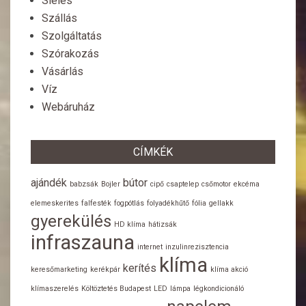
Síelés
Szállás
Szolgáltatás
Szórakozás
Vásárlás
Víz
Webáruház
CÍMKÉK
ajándék
bútor
babzsák
Bojler
cipő
csaptelep
csőmotor
ekcéma
elemeskerites
falfesték
fogpótlás
folyadékhűtő
fólia
gellakk
gyerekülés
HD klíma
hátizsák
infraszauna
internet
inzulinrezisztencia
klíma
kerítés
keresőmarketing
kerékpár
klíma akció
klímaszerelés
Költöztetés Budapest
LED
lámpa
légkondicionáló