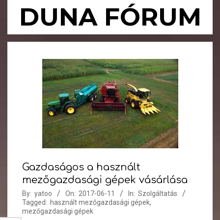
Skip
DUNA FÓRUM
to
content
Primary
Navigation
Menu
Gazdaságos a használt
mezőgazdasági gépek vásárlása
By:
yatoo
On:
2017-06-11
In:
Szolgáltatás
Tagged:
használt mezőgazdasági gépek
,
mezőgazdasági gépek