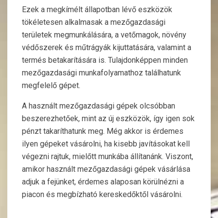
Ezek a megkímélt állapotban lévő eszközök
tökéletesen alkalmasak a mezőgazdasági
területek megmunkálására, a vetőmagok, növény
védőszerek és műtrágyák kijuttatására, valamint a
termés betakarítására is. Tulajdonképpen minden
mezőgazdasági munkafolyamathoz találhatunk
megfelelő gépet.
A használt mezőgazdasági gépek olcsóbban
beszerezhetőek, mint az új eszközök, így igen sok
pénzt takaríthatunk meg. Még akkor is érdemes
ilyen gépeket vásárolni, ha kisebb javításokat kell
végezni rajtuk, mielőtt munkába állítanánk. Viszont,
amikor használt mezőgazdasági gépek vásárlása
adjuk a fejünket, érdemes alaposan körülnézni a
piacon és megbízható kereskedőktől vásárolni.