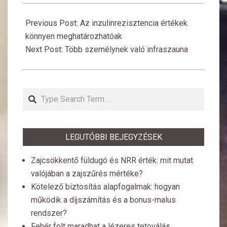
2017-
06-
Previous Post:
Az inzulinrezisztencia értékek
11
könnyen meghatározhatóak
Next Post:
Több személynek való infraszauna
Search
LEGUTÓBBI BEJEGYZÉSEK
Zajcsökkentő füldugó és NRR érték: mit mutat
valójában a zajszűrés mértéke?
Kötelező biztosítás alapfogalmak: hogyan
működik a díjszámítás és a bonus-malus
rendszer?
Fehér folt maradhat a lézeres tetoválás