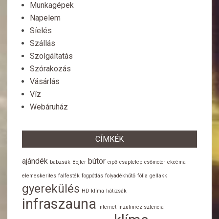
Munkagépek
Napelem
Síelés
Szállás
Szolgáltatás
Szórakozás
Vásárlás
Víz
Webáruház
CÍMKÉK
ajándék
bútor
babzsák
Bojler
cipő
csaptelep
csőmotor
ekcéma
elemeskerites
falfesték
fogpótlás
folyadékhűtő
fólia
gellakk
gyerekülés
HD klíma
hátizsák
infraszauna
internet
inzulinrezisztencia