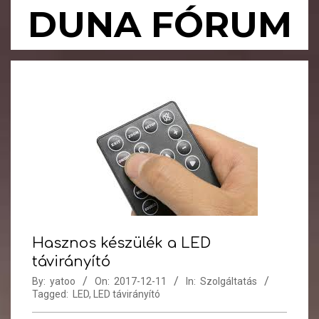
Skip
DUNA FÓRUM
to
content
Primary
Navigation
Menu
Hasznos készülék a LED
távirányító
By:
yatoo
On:
2017-12-11
In:
Szolgáltatás
Tagged:
LED
,
LED távirányító