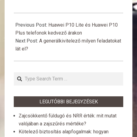
2017-
12-
Previous Post:
Huawei P10 Lite és Huawei P10
11
Plus telefonok kedvező árakon
Next Post:
A generálkivitelező milyen feladatokat
lát el?
Search
LEGUTÓBBI BEJEGYZÉSEK
Zajcsökkentő füldugó és NRR érték: mit mutat
valójában a zajszűrés mértéke?
Kötelező biztosítás alapfogalmak: hogyan