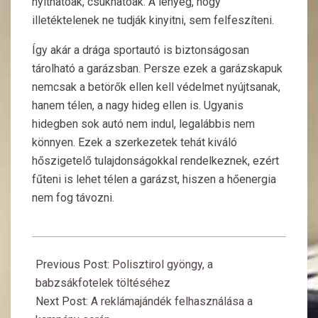
nyithatóak, csukhatóak. A lényeg, hogy
illetéktelenek ne tudják kinyitni, sem felfeszíteni.
Így akár a drága sportautó is biztonságosan
tárolható a garázsban. Persze ezek a garázskapuk
nemcsak a betörők ellen kell védelmet nyújtsanak,
hanem télen, a nagy hideg ellen is. Ugyanis
hidegben sok autó nem indul, legalábbis nem
könnyen. Ezek a szerkezetek tehát kiváló
hőszigetelő tulajdonságokkal rendelkeznek, ezért
fűteni is lehet télen a garázst, hiszen a hőenergia
nem fog távozni.
2015-
09-
Previous Post:
Polisztirol gyöngy, a
07
babzsákfotelek töltéséhez
Next Post:
A reklámajándék felhasználása a