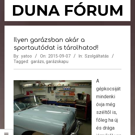
Skip
DUNA FÓRUM
to
content
Primary
Navigation
Ilyen garázsban akár a
Menu
sportautódat is tárolhatod!
By:
yatoo
On:
2015-09-07
In:
Szolgáltatás
Tagged:
garázs
,
garázskapu
A
gépkocsiját
mindenki
óvja még
széltől is,
főleg ha új
és drága