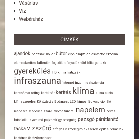
Vásárlás
Víz
Webáruház
CÍMKÉK
ajándék
bútor
babzsák
Bojler
cipő
csaptelep
csőmotor
ekcéma
elemeskerites
falfesték
fogpótlás
folyadékhűtő
fólia
gellakk
gyerekülés
HD klíma
hátizsák
infraszauna
internet
inzulinrezisztencia
klíma
kerítés
keresőmarketing
kerékpár
klíma akció
klímaszerelés
Költöztetés Budapest
LED
lámpa
légkondicionáló
napelem
medence
medence szűrő
mióma tünetei
neves
pezsgő
párátlanító
futóbicikli
nyomtató
pajzsmirigy betegség
vízszűrő
táska
átfolyós vízmelegítő
ékszerek
építési törmelék
konténer
öntözőrendszer