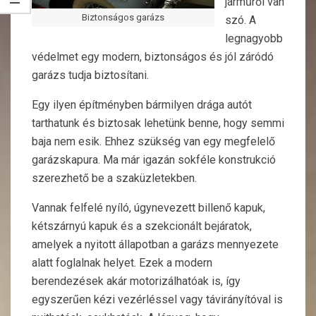
járműről van
Biztonságos garázs
szó. A
legnagyobb
védelmet egy modern, biztonságos és jól záródó
garázs tudja biztosítani.
Egy ilyen építményben bármilyen drága autót
tarthatunk és biztosak lehetünk benne, hogy semmi
baja nem esik. Ehhez szükség van egy megfelelő
garázskapura. Ma már igazán sokféle konstrukció
szerezhető be a szaküzletekben.
Vannak felfelé nyíló, úgynevezett billenő kapuk,
kétszárnyú kapuk és a szekcionált bejáratok,
amelyek a nyitott állapotban a garázs mennyezete
alatt foglalnak helyet. Ezek a modern
berendezések akár motorizálhatóak is, így
egyszerűen kézi vezérléssel vagy távirányítóval is