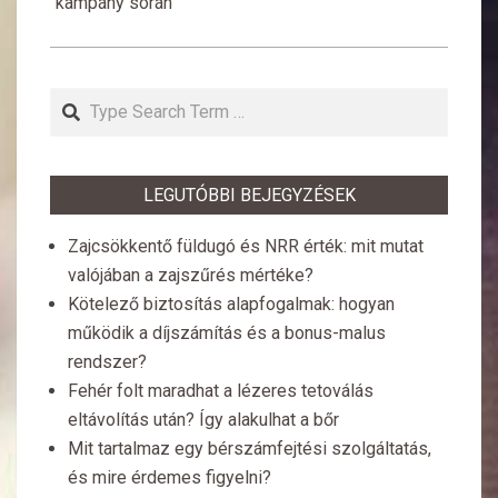
kampány során
Search
LEGUTÓBBI BEJEGYZÉSEK
Zajcsökkentő füldugó és NRR érték: mit mutat
valójában a zajszűrés mértéke?
Kötelező biztosítás alapfogalmak: hogyan
működik a díjszámítás és a bonus-malus
rendszer?
Fehér folt maradhat a lézeres tetoválás
eltávolítás után? Így alakulhat a bőr
Mit tartalmaz egy bérszámfejtési szolgáltatás,
és mire érdemes figyelni?