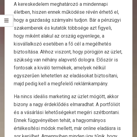
A kereskedelem meghatározó a mindennapi
életben, hiszen ennek működése révén érhető el,
hogy a gazdaság szárnyalni tudjon. Bár a pénzügyi
szakemberek és kutatók többsége azt figyeli,
hogy miként alakul az ország egyenlege, a
kisvállalkozó esetében a fő cél a megélhetés
biztosítása. Ahhoz viszont, hogy pörögjön az üzlet,
szükség van néhány alapvető dologra. Először is
fontosak a kiváló termékek, amelyek nélkül
egyszerűen lehetetlen az eladásokat biztosítani,
majd pedig kell a megfelelő reklámkampány.
Ha nincs ideális marketing az üzlet mögött, akkor
bizony a nagy érdeklődés elmaradhat. A portfóliót
és a vásárlási lehetőségeket megéri szétbontani.
Ennek függvényében tehát, a hagyományos
értékesítési módok mellett, már online eladásra is
sor kerülhet. Amennyiben minden úgy tűnik, hogy