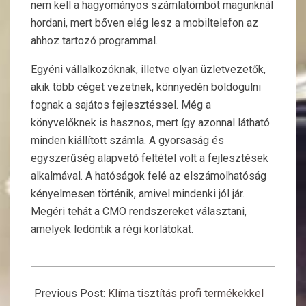
nem kell a hagyományos számlatömböt magunknál
hordani, mert bőven elég lesz a mobiltelefon az
ahhoz tartozó programmal.
Egyéni vállalkozóknak, illetve olyan üzletvezetők,
akik több céget vezetnek, könnyedén boldogulni
fognak a sajátos fejlesztéssel. Még a
könyvelőknek is hasznos, mert így azonnal látható
minden kiállított számla. A gyorsaság és
egyszerűség alapvető feltétel volt a fejlesztések
alkalmával. A hatóságok felé az elszámolhatóság
kényelmesen történik, amivel mindenki jól jár.
Megéri tehát a CMO rendszereket választani,
amelyek ledöntik a régi korlátokat.
2022-
06-
Previous Post:
Klíma tisztítás profi termékekkel