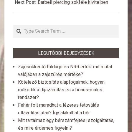
24
Next Post:
Barbell piercing sokféle kivitelben
Search
LEGUTÓBBI BEJEGYZÉSEK
Zajcsökkentő füldugó és NRR érték: mit mutat
valójában a zajszűrés mértéke?
Kötelező biztosítás alapfogalmak: hogyan
működik a díjszámítás és a bonus-malus
rendszer?
Fehér folt maradhat a lézeres tetoválás
eltávolítás után? Így alakulhat a bőr
Mit tartalmaz egy bérszámfejtési szolgáltatás,
és mire érdemes figyelni?