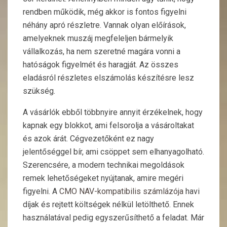
rendben működik, még akkor is fontos figyelni
néhány apró részletre. Vannak olyan előírások,
amelyeknek muszáj megfeleljen bármelyik
vállalkozás, ha nem szeretné magára vonni a
hatóságok figyelmét és haragját. Az összes
eladásról részletes elszámolás készítésre lesz
szükség.
A vásárlók ebből többnyire annyit érzékelnek, hogy
kapnak egy blokkot, ami felsorolja a vásároltakat
és azok árát. Cégvezetőként ez nagy
jelentőséggel bír, ami csöppet sem elhanyagolható.
Szerencsére, a modern technikai megoldások
remek lehetőségeket nyújtanak, amire megéri
figyelni. A
CMO NAV-kompatibilis számlázója
havi
díjak és rejtett költségek nélkül letölthető. Ennek
használatával pedig egyszerűsíthető a feladat. Már