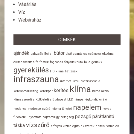
Vásárlás
Víz
Webáruház
CÍMKÉK
ajándék
bútor
babzsák
Bojler
cipő
csaptelep
csőmotor
ekcéma
elemeskerites
falfesték
fogpótlás
folyadékhűtő
fólia
gellakk
gyerekülés
HD klíma
hátizsák
infraszauna
internet
inzulinrezisztencia
klíma
kerítés
keresőmarketing
kerékpár
klíma akció
klímaszerelés
Költöztetés Budapest
LED
lámpa
légkondicionáló
napelem
medence
medence szűrő
mióma tünetei
neves
pezsgő
párátlanító
futóbicikli
nyomtató
pajzsmirigy betegség
vízszűrő
táska
átfolyós vízmelegítő
ékszerek
építési törmelék