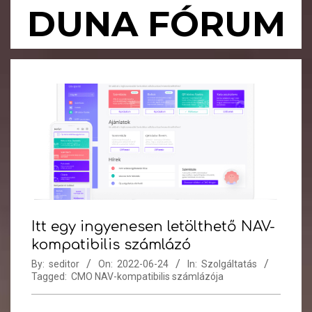
Skip
DUNA FÓRUM
to
content
Primary
Navigation
Menu
Itt egy ingyenesen letölthető NAV-
kompatibilis számlázó
By:
seditor
On:
2022-06-24
In:
Szolgáltatás
Tagged:
CMO NAV-kompatibilis számlázója