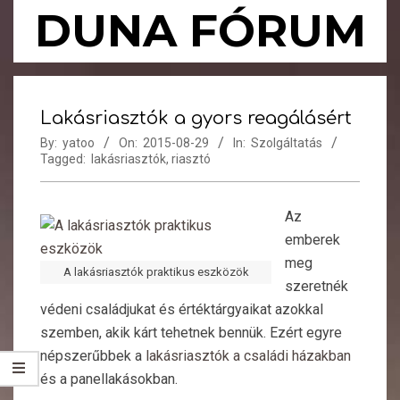
Skip
DUNA FÓRUM
to
content
Primary
Navigation
Lakásriasztók a gyors reagálásért
Menu
By:
yatoo
On:
2015-08-29
In:
Szolgáltatás
Tagged:
lakásriasztók
,
riasztó
Az
emberek
meg
A lakásriasztók praktikus eszközök
szeretnék
védeni családjukat és értéktárgyaikat azokkal
szemben, akik kárt tehetnek bennük. Ezért egyre
népszerűbbek a
lakásriasztók a családi házakban
és a panellakásokban.