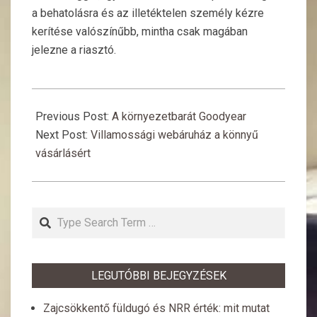
a behatolásra és az illetéktelen személy kézre
kerítése valószínűbb, mintha csak magában
jelezne a riasztó.
2015-
08-
Previous Post:
A környezetbarát Goodyear
29
Next Post:
Villamossági webáruház a könnyű
vásárlásért
Search
LEGUTÓBBI BEJEGYZÉSEK
Zajcsökkentő füldugó és NRR érték: mit mutat