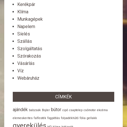
Kerékpár
Klíma
Munkagépek
Napelem
Síelés
Szállás
Szolgáltatás
Szórakozás
Vásárlás
Víz
Webáruház
CÍMKÉK
ajándék
bútor
babzsák
Bojler
cipő
csaptelep
csőmotor
ekcéma
elemeskerites
falfesték
fogpótlás
folyadékhűtő
fólia
gellakk
gyerekülés
HD klíma
hátizsák