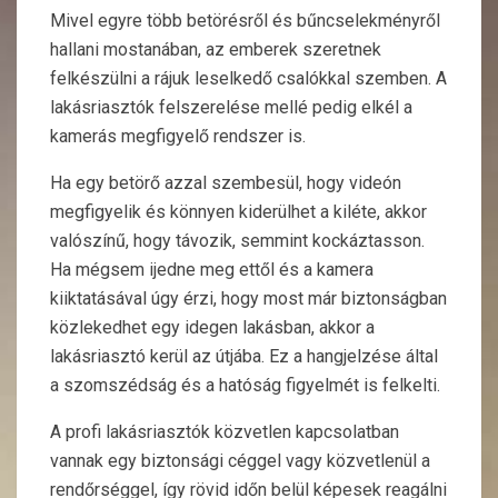
Mivel egyre több betörésről és bűncselekményről
hallani mostanában, az emberek szeretnek
felkészülni a rájuk leselkedő csalókkal szemben. A
lakásriasztók felszerelése mellé pedig elkél a
kamerás megfigyelő rendszer is.
Ha egy betörő azzal szembesül, hogy videón
megfigyelik és könnyen kiderülhet a kiléte, akkor
valószínű, hogy távozik, semmint kockáztasson.
Ha mégsem ijedne meg ettől és a kamera
kiiktatásával úgy érzi, hogy most már biztonságban
közlekedhet egy idegen lakásban, akkor a
lakásriasztó kerül az útjába. Ez a hangjelzése által
a szomszédság és a hatóság figyelmét is felkelti.
A profi lakásriasztók közvetlen kapcsolatban
vannak egy biztonsági céggel vagy közvetlenül a
rendőrséggel, így rövid időn belül képesek reagálni