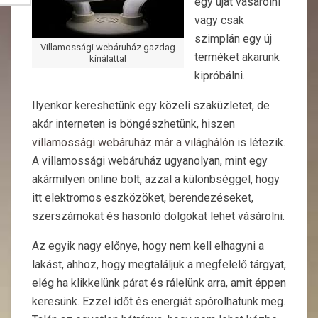
egy újat vásárolni
vagy csak
szimplán egy új
Villamossági webáruház gazdag
terméket akarunk
kínálattal
kipróbálni.
Ilyenkor kereshetünk egy közeli szaküzletet, de
akár interneten is böngészhetünk, hiszen
villamossági webáruház már a világhálón
is létezik.
A villamossági webáruház ugyanolyan, mint egy
akármilyen online bolt, azzal a különbséggel, hogy
itt elektromos eszközöket, berendezéseket,
szerszámokat és hasonló dolgokat lehet vásárolni.
Az egyik nagy előnye, hogy nem kell elhagyni a
lakást, ahhoz, hogy megtaláljuk a megfelelő tárgyat,
elég ha klikkelünk párat és rálelünk arra, amit éppen
keresünk. Ezzel időt és energiát spórolhatunk meg.