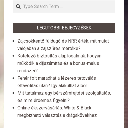
Search
LEGUTÓBBI BEJEGYZÉSEK
Zajcsökkentő füldugó és NRR érték: mit mutat
valójában a zajszűrés mértéke?
Kötelező biztosítás alapfogalmak: hogyan
működik a díjszámítás és a bonus-malus
rendszer?
Fehér folt maradhat a lézeres tetoválás
eltávolítás után? Így alakulhat a bőr
Mit tartalmaz egy bérszámfejtési szolgáltatás,
és mire érdemes figyelni?
Online ékszervásárlás: White & Black
megbízható választás a drágakövekhez