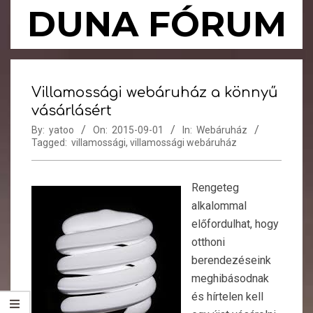
Skip
DUNA FÓRUM
to
content
Primary
Navigation
Villamossági webáruház a könnyű
Menu
vásárlásért
By:
yatoo
On:
2015-09-01
In:
Webáruház
Tagged:
villamossági
,
villamossági webáruház
Rengeteg
alkalommal
előfordulhat, hogy
otthoni
berendezéseink
meghibásodnak
és hírtelen kell