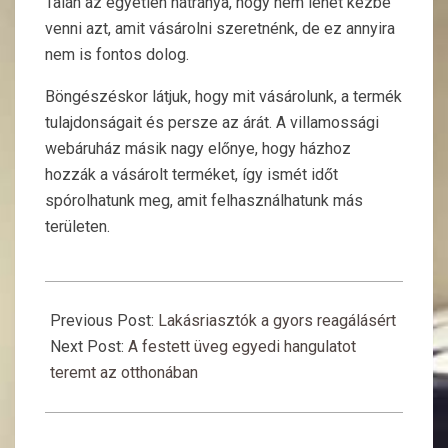
Talán az egyetlen hátránya, hogy nem lehet kézbe
venni azt, amit vásárolni szeretnénk, de ez annyira
nem is fontos dolog.
Böngészéskor látjuk, hogy mit vásárolunk, a termék
tulajdonságait és persze az árát. A villamossági
webáruház másik nagy előnye, hogy házhoz
hozzák a vásárolt terméket, így ismét időt
spórolhatunk meg, amit felhasználhatunk más
területen.
2015-
09-
Previous Post:
Lakásriasztók a gyors reagálásért
01
Next Post:
A festett üveg egyedi hangulatot
teremt az otthonában