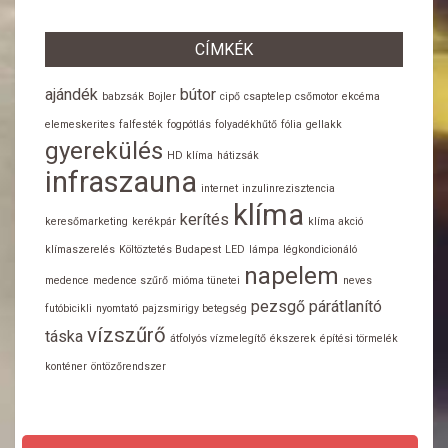
CÍMKÉK
ajándék
bútor
babzsák
Bojler
cipő
csaptelep
csőmotor
ekcéma
elemeskerites
falfesték
fogpótlás
folyadékhűtő
fólia
gellakk
gyerekülés
HD klíma
hátizsák
infraszauna
internet
inzulinrezisztencia
klíma
kerítés
keresőmarketing
kerékpár
klíma akció
klímaszerelés
Költöztetés Budapest
LED
lámpa
légkondicionáló
napelem
medence
medence szűrő
mióma tünetei
neves
pezsgő
párátlanító
futóbicikli
nyomtató
pajzsmirigy betegség
vízszűrő
táska
átfolyós vízmelegítő
ékszerek
építési törmelék
konténer
öntözőrendszer