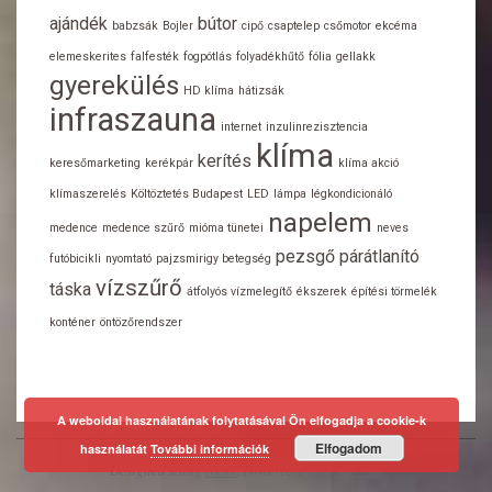
ajándék
bútor
babzsák
Bojler
cipő
csaptelep
csőmotor
ekcéma
elemeskerites
falfesték
fogpótlás
folyadékhűtő
fólia
gellakk
gyerekülés
HD klíma
hátizsák
infraszauna
internet
inzulinrezisztencia
klíma
kerítés
keresőmarketing
kerékpár
klíma akció
klímaszerelés
Költöztetés Budapest
LED
lámpa
légkondicionáló
napelem
medence
medence szűrő
mióma tünetei
neves
pezsgő
párátlanító
futóbicikli
nyomtató
pajzsmirigy betegség
vízszűrő
táska
átfolyós vízmelegítő
ékszerek
építési törmelék
konténer
öntözőrendszer
A weboldal használatának folytatásával Ön elfogadja a cookie-k
Elfogadom
használatát
További információk
Designed using
Neux
. Powered by
WordPress
.