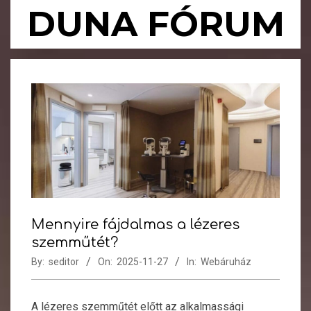
Skip
DUNA FÓRUM
to
content
Primary
Navigation
Menu
Mennyire fájdalmas a lézeres
szemműtét?
By:
seditor
On:
2025-11-27
In:
Webáruház
A lézeres szemműtét előtt az alkalmassági