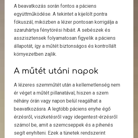
A beavatkozás során fontos a páciens
együttműködése. A tekintet a kijelölt pontra
fókuszál, miközben a lézer pontosan korrigálja a
szaruhártya fénytörési hibáit. A sebészek és
asszisztensek folyamatosan figyelik a páciens
állapotát, így a műtét biztonságos és kontrollált
környezetben zajlik.
A műtét utáni napok
A lézeres szemműtét után a kellemetlenség nem
ér véget a műtét pillanatával, hiszen a szem
néhány órán vagy napon belül reagálhat a
beavatkozásra. A legtöbb páciens enyhe égő
érzésről, viszketésről vagy idegentest-érzésről
számol be, amit a szemcseppek és a pihenés
segít enyhíteni. Ezek a tünetek rendszerint