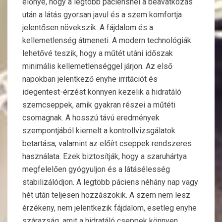
előnye, hogy a legtöbb páciensnél a beavatkozás
után a látás gyorsan javul és a szem komfortja
jelentősen növekszik. A fájdalom és a
kellemetlenség átmeneti. A modern technológiák
lehetővé teszik, hogy a műtét utáni időszak
minimális kellemetlenséggel járjon. Az első
napokban jelentkező enyhe irritációt és
idegentest-érzést könnyen kezelik a hidratáló
szemcseppek, amik gyakran részei a műtéti
csomagnak. A hosszú távú eredmények
szempontjából kiemelt a kontrollvizsgálatok
betartása, valamint az előírt cseppek rendszeres
használata. Ezek biztosítják, hogy a szaruhártya
megfelelően gyógyuljon és a látásélesség
stabilizálódjon. A legtöbb páciens néhány nap vagy
hét után teljesen hozzászokik. A szem nem lesz
érzékeny, nem jelentkezik fájdalom, esetleg enyhe
szárazság, amit a hidratáló cseppek könnyen