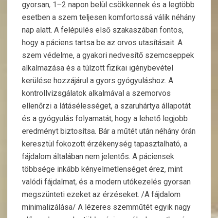
gyorsan, 1–2 napon belül csökkennek és a legtöbb
esetben a szem teljesen komfortossá válik néhány
nap alatt. A felépülés első szakaszában fontos,
hogy a páciens tartsa be az orvos utasításait. A
szem védelme, a gyakori nedvesítő szemcseppek
alkalmazása és a túlzott fizikai igénybevétel
kerülése hozzájárul a gyors gyógyuláshoz. A
kontrollvizsgálatok alkalmával a szemorvos
ellenőrzi a látásélességet, a szaruhártya állapotát
és a gyógyulás folyamatát, hogy a lehető legjobb
eredményt biztosítsa. Bár a műtét után néhány órán
keresztül fokozott érzékenység tapasztalható, a
fájdalom általában nem jelentős. A páciensek
többsége inkább kényelmetlenséget érez, mint
valódi fájdalmat, és a modern utókezelés gyorsan
megszünteti ezeket az érzéseket. /A fájdalom
minimalizálása/ A lézeres szemműtét egyik nagy