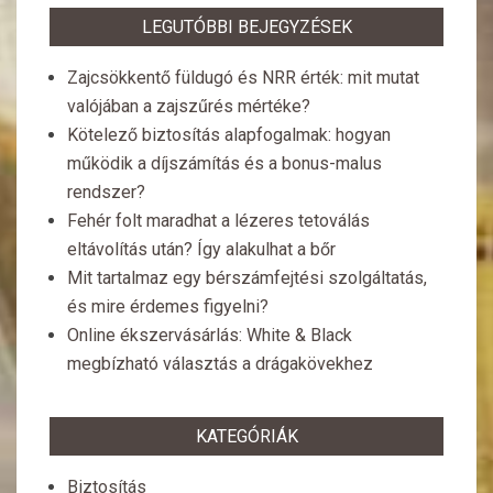
LEGUTÓBBI BEJEGYZÉSEK
Zajcsökkentő füldugó és NRR érték: mit mutat
valójában a zajszűrés mértéke?
Kötelező biztosítás alapfogalmak: hogyan
működik a díjszámítás és a bonus-malus
rendszer?
Fehér folt maradhat a lézeres tetoválás
eltávolítás után? Így alakulhat a bőr
Mit tartalmaz egy bérszámfejtési szolgáltatás,
és mire érdemes figyelni?
Online ékszervásárlás: White & Black
megbízható választás a drágakövekhez
KATEGÓRIÁK
Biztosítás