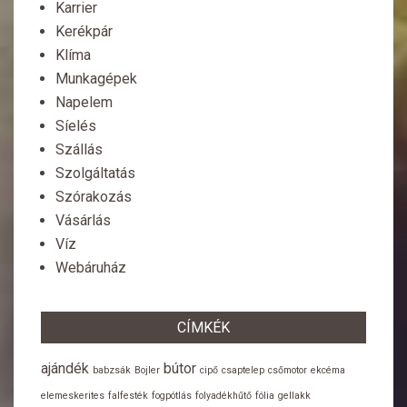
Karrier
Kerékpár
Klíma
Munkagépek
Napelem
Síelés
Szállás
Szolgáltatás
Szórakozás
Vásárlás
Víz
Webáruház
CÍMKÉK
ajándék
bútor
babzsák
Bojler
cipő
csaptelep
csőmotor
ekcéma
elemeskerites
falfesték
fogpótlás
folyadékhűtő
fólia
gellakk