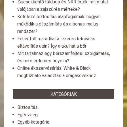
Zajcsökkentő füldugó és NRR érték: mit mutat
valójában a zajszűrés mértéke?
Kötelező biztosítás alapfogalmak: hogyan
működik a díjszámítás és a bonus-malus
rendszer?
Fehér folt maradhat a lézeres tetoválás
eltávolítás után? Így alakulhat a bőr
Mit tartalmaz egy bérszámfejtési szolgáltatás,
és mire érdemes figyelni?
Online ékszervásárlás: White & Black
megbízható választás a drágakövekhez
KATEGÓRIÁK
Biztosítás
Egészség
Egyéb kategória