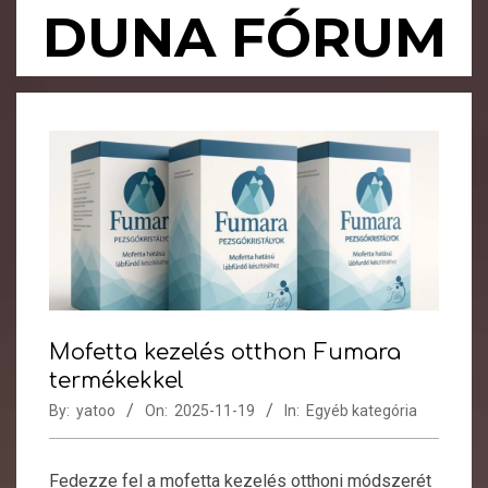
Skip
DUNA FÓRUM
to
content
Primary
Navigation
Menu
Mofetta kezelés otthon Fumara
termékekkel
By:
yatoo
On:
2025-11-19
In:
Egyéb kategória
Fedezze fel a mofetta kezelés otthoni módszerét