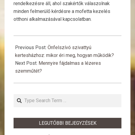
rendelkezésre áll, ahol szakértők válaszolnak
minden felmerülő kérdésre a mofetta kezelés
otthoni alkalmazásával kapcsolatban.
2025-
11-
Previous Post:
Önfelszívó szivattyú
19
kertesházhoz: mikor éri meg, hogyan működik?
Next Post:
Mennyire fájdalmas a lézeres
szemműtét?
Search
LEGUTÓBBI BEJEGYZÉSEK