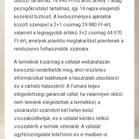
dobozt tartalmaz 14.990 Ft-os áron, amely 7 adag
pezsgőkristályt tartalmaz, így 14 napra elegendő
kezelést biztosít. A kedvezményes ajánlatok
között szerepel a 2+1 csomag 29.980 Ft-ért,
valamint a legnagyobb értékű 3+2 csomag 44.970
Ft-ért, amelyek jelentős megtakarítást jelentenek a
rendszeres felhasználók számára.
A termékek kizárólag a vállalat webáruházán
keresztül rendelhetők meg, ahol részletes
információkat találhatunk a használati utasításról
és a várható hatásokról. A Fumara teljes
elégedettségi garanciát vállal: ha valamilyen okból
nem lennénk elégedettek a termékkel, a
vásárlástól számított két héten belül
visszaküldhetjük, és a vállalat kérdés nélkül
visszatéríti a termék vételárát. A vállalat
ügyfélszolgálata telefonon és e-mailben is