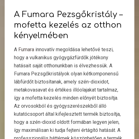
A Fumara Pezsgőkristály –
mofetta kezelés az otthon
kényelmében
A
Fumara
innovatív megoldása lehetővé teszi,
hogy a vulkanikus gyógygázfürdők jótékony
hatásait saját otthonunkban is élvezhessük. A
Fumara Pezsgőkristályok olyan kétkomponensű
lábfürdőt biztosítanak, amely szén-dioxidot,
metakovasavat és értékes illóolajakat tartalmaz,
így a mofetta kezelés minden előnyét biztosítja.
Az orvosokból és gyógyszerészekből álló
kutatócsoport által kifejlesztett termék biztosítja,
hogy a szén-dioxid oldott formában legyen jelen,
így maximálisan ki tudja fejteni értágító hatását. A
professzionális háttérnek köszönhetően a termék