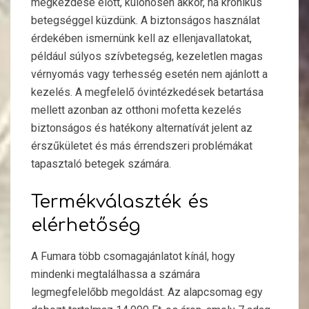
megkezdése előtt, különösen akkor, ha krónikus
betegséggel küzdünk. A biztonságos használat
érdekében ismernünk kell az ellenjavallatokat,
például súlyos szívbetegség, kezeletlen magas
vérnyomás vagy terhesség esetén nem ajánlott a
kezelés. A megfelelő óvintézkedések betartása
mellett azonban az otthoni mofetta kezelés
biztonságos és hatékony alternatívát jelent az
érszűkületet és más érrendszeri problémákat
tapasztaló betegek számára.
Termékválaszték és
elérhetőség
A Fumara több csomagajánlatot kínál, hogy
mindenki megtalálhassa a számára
legmegfelelőbb megoldást. Az alapcsomag egy