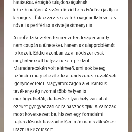
hatásukat, értágító tulajdonságuknak
köszönhetően. A szén-dioxid felszívódása javítja a
keringést, fokozza a szövetek oxigénellátását, és
növeli a perifériás szívteljesítményt is.
A mofetta kezelés természetes terápia, amely
nem csupán a tüneteket, hanem az alapproblémát
is kezeli. Eddig azonban ez a módszer csak
meghatározott helyszíneken, például
Mátraderecskén volt elérhető, ami sok beteg
számára megnehezítette a rendszeres kezelések
igénybevételét. Magyarországon a vulkanikus
tevékenység nyomai több helyen is
megfigyelhetők, de kevés olyan hely van, ahol
ezeket gyógyászati célra hasznosítják. A változás
most következett be, hiszen egy forradalmi
fejlesztésnek köszönhetően már nem szükséges
utazni a kezelésért.