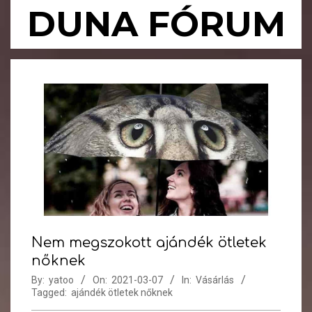
Skip
DUNA FÓRUM
to
content
Primary
Navigation
Menu
Nem megszokott ajándék ötletek
nőknek
By:
yatoo
On:
2021-03-07
In:
Vásárlás
Tagged:
ajándék ötletek nőknek