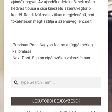
ajándéktárgyat. Az ajándék ötletek nőknek másik
kedves típusa a cica kinézetű szemüvegtörlő
kendő. Rendkívül realisztikus megjelenésű, ami
tökéletesen megtisztítja a szemüveg lencséit.
2021-
03-
Previous Post:
Nagyon fontos a függő mérleg
07
kalibrálása
Next Post:
Slip on cipő széles választékban
Search
LEGUTÓBBI BEJEGYZÉSEK