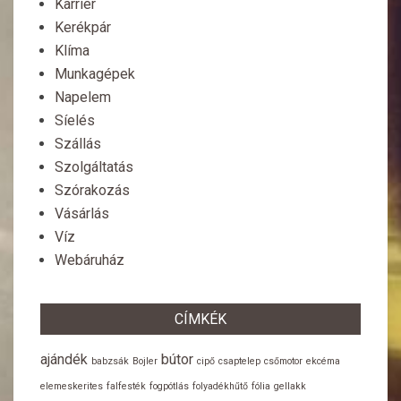
Karrier
Kerékpár
Klíma
Munkagépek
Napelem
Síelés
Szállás
Szolgáltatás
Szórakozás
Vásárlás
Víz
Webáruház
CÍMKÉK
ajándék
bútor
babzsák
Bojler
cipő
csaptelep
csőmotor
ekcéma
elemeskerites
falfesték
fogpótlás
folyadékhűtő
fólia
gellakk