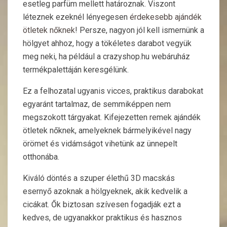
esetleg parfüm mellett határoznak. Viszont
léteznek ezeknél lényegesen
érdekesebb ajándék
ötletek nőknek
! Persze, nagyon jól kell ismernünk a
hölgyet ahhoz, hogy a tökéletes darabot vegyük
meg neki, ha például a crazyshop.hu webáruház
termékpalettáján keresgélünk.
Ez a felhozatal ugyanis vicces, praktikus darabokat
egyaránt tartalmaz, de semmiképpen nem
megszokott tárgyakat. Kifejezetten remek ajándék
ötletek nőknek, amelyeknek bármelyikével nagy
örömet és vidámságot vihetünk az ünnepelt
otthonába.
Kiváló döntés a szuper élethű 3D macskás
esernyő azoknak a hölgyeknek, akik kedvelik a
cicákat. Ők biztosan szívesen fogadják ezt a
kedves, de ugyanakkor praktikus és hasznos