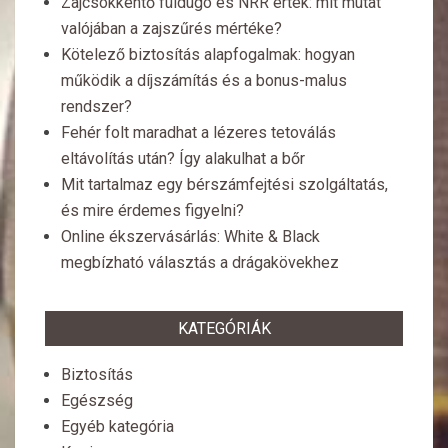
Zajcsökkentő füldugó és NRR érték: mit mutat
valójában a zajszűrés mértéke?
Kötelező biztosítás alapfogalmak: hogyan
működik a díjszámítás és a bonus-malus
rendszer?
Fehér folt maradhat a lézeres tetoválás
eltávolítás után? Így alakulhat a bőr
Mit tartalmaz egy bérszámfejtési szolgáltatás,
és mire érdemes figyelni?
Online ékszervásárlás: White & Black
megbízható választás a drágakövekhez
KATEGÓRIÁK
Biztosítás
Egészség
Egyéb kategória