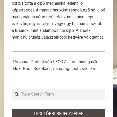
biztosította a cipő mechanikai ellenálló
képességét. A magas sarokkal rendelkező női cipő
manapság is népszerűnek számít, mivel egy
esküvőn, egy estélyen, vagy egy buliban is szebb
a tűsarok, mint a slampos női cipő. A shoe-
manic.hu áruház választékából kedvére válogathat.
2016-
04-
Previous Post:
Nívós LEGO állatos minifigurák
13
Next Post:
Sokoldalú, minőségi textilpelenka
Search
LEGUTÓBBI BEJEGYZÉSEK