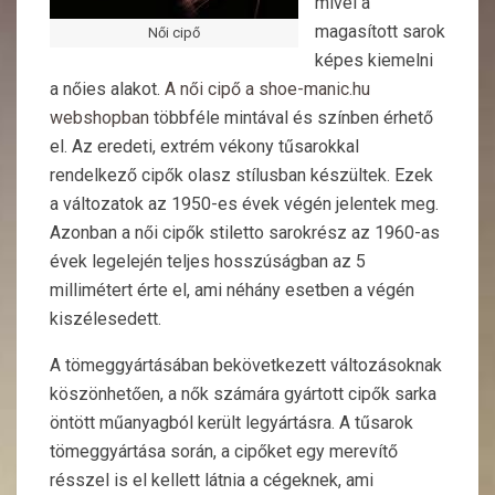
mivel a
magasított sarok
Női cipő
képes kiemelni
a nőies alakot.
A női cipő a shoe-manic.hu
webshopban
többféle mintával és színben érhető
el. Az eredeti, extrém vékony tűsarokkal
rendelkező cipők olasz stílusban készültek. Ezek
a változatok az 1950-es évek végén jelentek meg.
Azonban a női cipők stiletto sarokrész az 1960-as
évek legelején teljes hosszúságban az 5
millimétert érte el, ami néhány esetben a végén
kiszélesedett.
A tömeggyártásában bekövetkezett változásoknak
köszönhetően, a nők számára gyártott cipők sarka
öntött műanyagból került legyártásra. A tűsarok
tömeggyártása során, a cipőket egy merevítő
résszel is el kellett látnia a cégeknek, ami