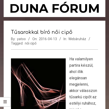
Skip
DUNA FÓRUM
to
content
Primary
Navigation
Tűsarokkal bíró női cipő
Menu
By:
yatoo
On:
2016-04-13
In:
Webáruház
Tagged:
női cipő
Ha valamilyen
partira készül,
ahol illik
elegánsan
megjelenni,
akkor válasszon
tűsarkú cipőt az
estélyi ruhához,