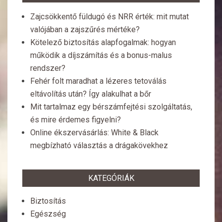
Zajcsökkentő füldugó és NRR érték: mit mutat
valójában a zajszűrés mértéke?
Kötelező biztosítás alapfogalmak: hogyan
működik a díjszámítás és a bonus-malus
rendszer?
Fehér folt maradhat a lézeres tetoválás
eltávolítás után? Így alakulhat a bőr
Mit tartalmaz egy bérszámfejtési szolgáltatás,
és mire érdemes figyelni?
Online ékszervásárlás: White & Black
megbízható választás a drágakövekhez
KATEGÓRIÁK
Biztosítás
Egészség