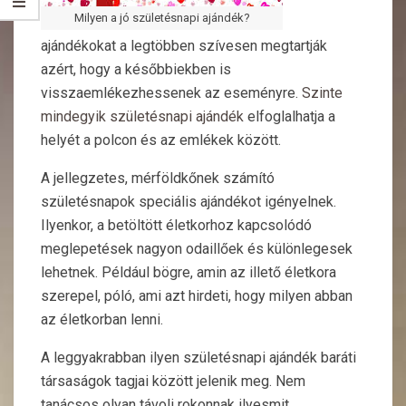
Milyen a jó születésnapi ajándék?
ajándékokat a legtöbben szívesen megtartják
azért, hogy a későbbiekben is
visszaemlékezhessenek az eseményre.
Szinte
mindegyik születésnapi ajándék
elfoglalhatja a
helyét a polcon és az emlékek között.
A jellegzetes, mérföldkőnek számító
születésnapok speciális ajándékot igényelnek.
Ilyenkor, a betöltött életkorhoz kapcsolódó
meglepetések nagyon odaillőek és különlegesek
lehetnek. Például bögre, amin az illető életkora
szerepel, póló, ami azt hirdeti, hogy milyen abban
az életkorban lenni.
A leggyakrabban ilyen születésnapi ajándék baráti
társaságok tagjai között jelenik meg. Nem
tanácsos olyan távoli rokonnak ilyesmit