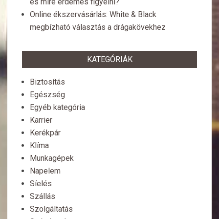
és mire érdemes figyelni?
Online ékszervásárlás: White & Black
megbízható választás a drágakövekhez
KATEGÓRIÁK
Biztosítás
Egészség
Egyéb kategória
Karrier
Kerékpár
Klíma
Munkagépek
Napelem
Síelés
Szállás
Szolgáltatás