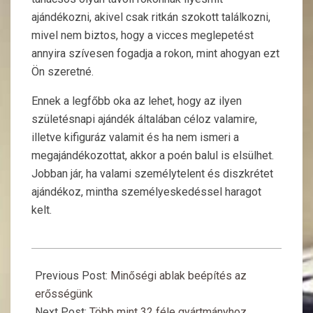
ajándékozni, akivel csak ritkán szokott találkozni,
mivel nem biztos, hogy a vicces meglepetést
annyira szívesen fogadja a rokon, mint ahogyan ezt
Ön szeretné.
Ennek a legfőbb oka az lehet, hogy az ilyen
születésnapi ajándék általában céloz valamire,
illetve kifiguráz valamit és ha nem ismeri a
megajándékozottat, akkor a poén balul is elsülhet.
Jobban jár, ha valami személytelent és diszkrétet
ajándékoz, mintha személyeskedéssel haragot
kelt.
2015-
08-
Previous Post:
Minőségi ablak beépítés az
24
erősségünk
Next Post:
Több mint 32 féle gyártmányhoz