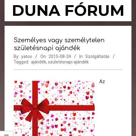
Skip
DUNA FÓRUM
to
content
Primary
Navigation
Személyes vagy személytelen
Menu
születésnapi ajándék
By:
yatoo
On:
2015-08-24
In:
Szolgáltatás
Tagged:
ajándék
,
születésnapi ajándék
Az