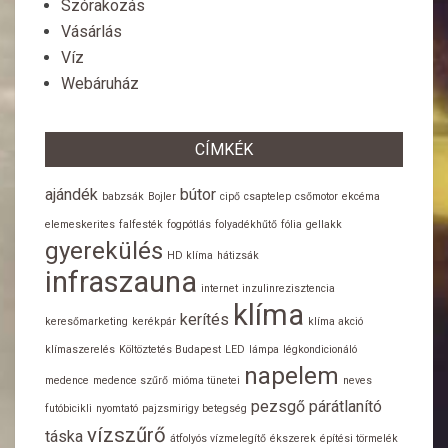
Szórakozás
Vásárlás
Víz
Webáruház
CÍMKÉK
ajándék
bútor
babzsák
Bojler
cipő
csaptelep
csőmotor
ekcéma
elemeskerites
falfesték
fogpótlás
folyadékhűtő
fólia
gellakk
gyerekülés
HD klíma
hátizsák
infraszauna
internet
inzulinrezisztencia
klíma
kerítés
keresőmarketing
kerékpár
klíma akció
klímaszerelés
Költöztetés Budapest
LED
lámpa
légkondicionáló
napelem
medence
medence szűrő
mióma tünetei
neves
pezsgő
párátlanító
futóbicikli
nyomtató
pajzsmirigy betegség
vízszűrő
táska
átfolyós vízmelegítő
ékszerek
építési törmelék