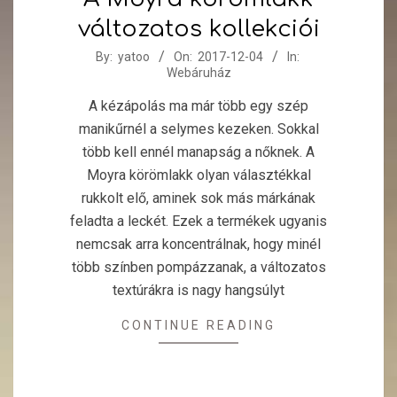
változatos kollekciói
2017-
By:
yatoo
On:
2017-12-04
In:
Webáruház
12-
04
A kézápolás ma már több egy szép
manikűrnél a selymes kezeken. Sokkal
több kell ennél manapság a nőknek. A
Moyra körömlakk olyan választékkal
rukkolt elő, aminek sok más márkának
feladta a leckét. Ezek a termékek ugyanis
nemcsak arra koncentrálnak, hogy minél
több színben pompázzanak, a változatos
textúrákra is nagy hangsúlyt
CONTINUE READING