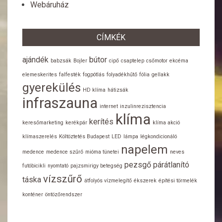
Webáruház
CÍMKÉK
ajándék
bútor
babzsák
Bojler
cipő
csaptelep
csőmotor
ekcéma
elemeskerites
falfesték
fogpótlás
folyadékhűtő
fólia
gellakk
gyerekülés
HD klíma
hátizsák
infraszauna
internet
inzulinrezisztencia
klíma
kerítés
keresőmarketing
kerékpár
klíma akció
klímaszerelés
Költöztetés Budapest
LED
lámpa
légkondicionáló
napelem
medence
medence szűrő
mióma tünetei
neves
pezsgő
párátlanító
futóbicikli
nyomtató
pajzsmirigy betegség
vízszűrő
táska
átfolyós vízmelegítő
ékszerek
építési törmelék
konténer
öntözőrendszer