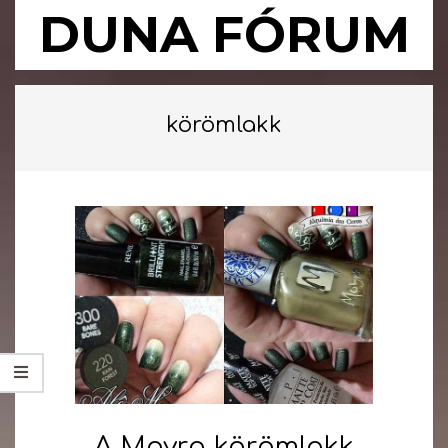
Skip
DUNA FÓRUM
to
content
Primary
Navigation
körömlakk
Menu
A Moyra körömlakk