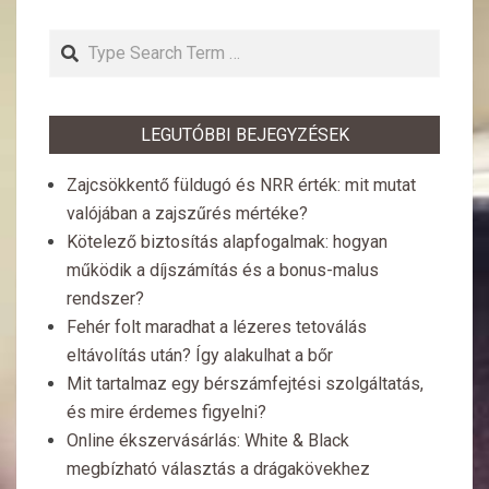
Search
LEGUTÓBBI BEJEGYZÉSEK
Zajcsökkentő füldugó és NRR érték: mit mutat
valójában a zajszűrés mértéke?
Kötelező biztosítás alapfogalmak: hogyan
működik a díjszámítás és a bonus-malus
rendszer?
Fehér folt maradhat a lézeres tetoválás
eltávolítás után? Így alakulhat a bőr
Mit tartalmaz egy bérszámfejtési szolgáltatás,
és mire érdemes figyelni?
Online ékszervásárlás: White & Black
megbízható választás a drágakövekhez