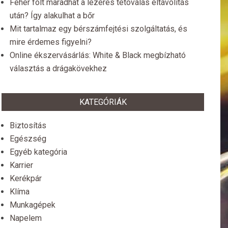
Fehér folt maradhat a lézeres tetoválás eltávolítás
után? Így alakulhat a bőr
Mit tartalmaz egy bérszámfejtési szolgáltatás, és
mire érdemes figyelni?
Online ékszervásárlás: White & Black megbízható
választás a drágakövekhez
KATEGÓRIÁK
Biztosítás
Egészség
Egyéb kategória
Karrier
Kerékpár
Klíma
Munkagépek
Napelem