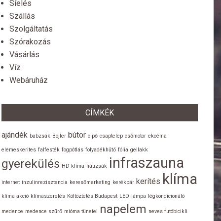
Síelés
Szállás
Szolgáltatás
Szórakozás
Vásárlás
Víz
Webáruház
CÍMKÉK
ajándék
bútor
babzsák
Bojler
cipő
csaptelep
csőmotor
ekcéma
elemeskerites
falfesték
fogpótlás
folyadékhűtő
fólia
gellakk
infraszauna
gyerekülés
HD klíma
hátizsák
klíma
kerítés
internet
inzulinrezisztencia
keresőmarketing
kerékpár
klíma akció
klímaszerelés
Költöztetés Budapest
LED
lámpa
légkondicionáló
napelem
medence
medence szűrő
mióma tünetei
neves futóbicikli