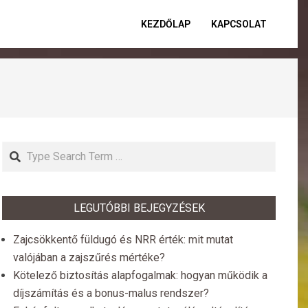
KEZDŐLAP
KAPCSOLAT
Primar
Naviga
Menu
Search
LEGUTÓBBI BEJEGYZÉSEK
Zajcsökkentő füldugó és NRR érték: mit mutat
valójában a zajszűrés mértéke?
Kötelező biztosítás alapfogalmak: hogyan működik a
díjszámítás és a bonus-malus rendszer?