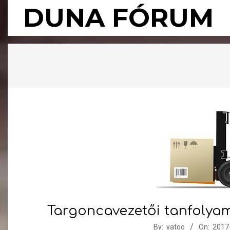
Skip
DUNA FÓRUM
to
content
Targoncavezetői tanfolya
2017-
By:
yatoo
On:
2017