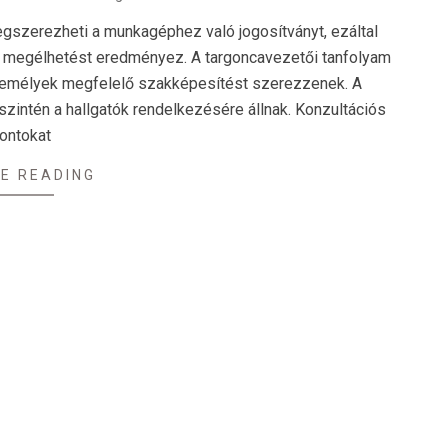
szerezheti a munkagéphez való jogosítványt, ezáltal
os megélhetést eredményez. A targoncavezetői tanfolyam
 személyek megfelelő szakképesítést szerezzenek. A
szintén a hallgatók rendelkezésére állnak. Konzultációs
ontokat
E READING