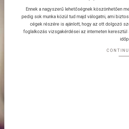
05-
Ennek a nagyszerű lehetőségnek köszönhetően meg
25
pedig sok munka közül tud majd válogatni, ami bizt
cégek részére is ajánlott, hogy az ott dolgozó
foglalkozás vizsgakérdései az interneten keresztül 
időp
CONTINU