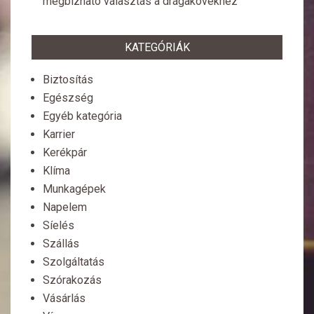
megbízható választás a drágakövekhez
KATEGÓRIÁK
Biztosítás
Egészség
Egyéb kategória
Karrier
Kerékpár
Klíma
Munkagépek
Napelem
Síelés
Szállás
Szolgáltatás
Szórakozás
Vásárlás