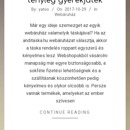
tényleg gyerekjáték
2017-
By:
yatoo
On:
2017-10-29
In:
Webáruház
10-
29
Már egy ideje szemezget az egyik
webáruház valamelyik táskájával? Ha az
anditaska.hu webáruházat választja, akkor
a táska rendelés roppant egyszerű és
kényelmes lesz. Webshopokból vásárolni
manapság már egyre biztonságosabb, a
sokféle fizetési lehetőségnek és a
szállításnak köszönhetően pedig
kényelmes és olykor olcsóbb is. Persze
vannak termékek, amelyeket az ember
szívesen
CONTINUE READING