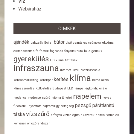
Víz
Webáruház
CÍMKÉK
ajándék
bútor
babzsák
Bojler
cipő
csaptelep
csőmotor
ekcéma
elemeskerites
falfesték
fogpótlás
folyadékhűtő
fólia
gellakk
gyerekülés
HD klíma
hátizsák
infraszauna
internet
inzulinrezisztencia
klíma
kerítés
keresőmarketing
kerékpár
klíma akció
klímaszerelés
Költöztetés Budapest
LED
lámpa
légkondicionáló
napelem
medence
medence szűrő
mióma tünetei
neves
pezsgő
párátlanító
futóbicikli
nyomtató
pajzsmirigy betegség
vízszűrő
táska
átfolyós vízmelegítő
ékszerek
építési törmelék
konténer
öntözőrendszer