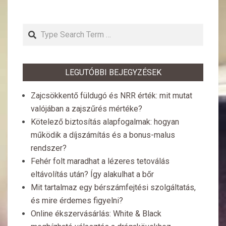
Search
LEGUTÓBBI BEJEGYZÉSEK
Zajcsökkentő füldugó és NRR érték: mit mutat
valójában a zajszűrés mértéke?
Kötelező biztosítás alapfogalmak: hogyan
működik a díjszámítás és a bonus-malus
rendszer?
Fehér folt maradhat a lézeres tetoválás
eltávolítás után? Így alakulhat a bőr
Mit tartalmaz egy bérszámfejtési szolgáltatás,
és mire érdemes figyelni?
Online ékszervásárlás: White & Black