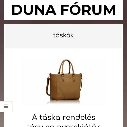
Skip
DUNA FÓRUM
to
content
Primary
Navigation
táskák
Menu
A táska rendelés