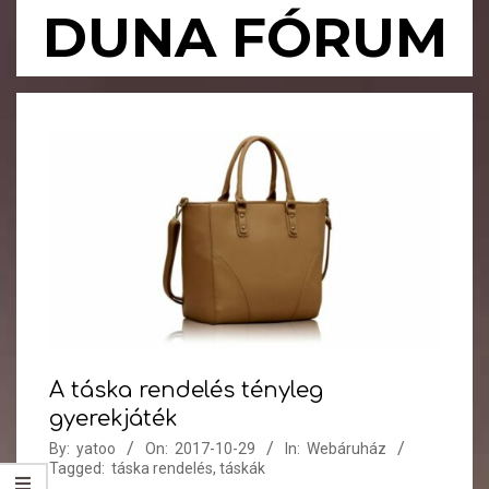
Skip
DUNA FÓRUM
to
content
Primary
Navigation
Menu
A táska rendelés tényleg
gyerekjáték
By:
yatoo
On:
2017-10-29
In:
Webáruház
Tagged:
táska rendelés
,
táskák