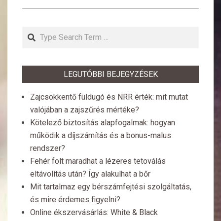
Search
LEGUTÓBBI BEJEGYZÉSEK
Zajcsökkentő füldugó és NRR érték: mit mutat
valójában a zajszűrés mértéke?
Kötelező biztosítás alapfogalmak: hogyan
működik a díjszámítás és a bonus-malus
rendszer?
Fehér folt maradhat a lézeres tetoválás
eltávolítás után? Így alakulhat a bőr
Mit tartalmaz egy bérszámfejtési szolgáltatás,
és mire érdemes figyelni?
Online ékszervásárlás: White & Black