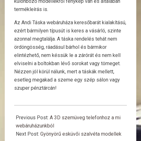
különböző modellekről fénykép van és általában
termékleírás is.
Az Andi Táska webáruháza keresőbarát kialakítású,
ezért bármilyen típusút is keres a vásárló, szinte
azonnal megtalálja. A táska rendelés tehát nem
ördöngösség, ráadásul bárhol és bármikor
elintézhető, nem késsük le a zárórát és nem kell
elviselni a boltokban lévő sorokat vagy tömeget.
Nézzen jól körül nálunk, mert a táskák mellett,
esetleg megakad a szeme egy szép sálon vagy
szuper pénztárcán!
2017-
10-
Previous Post:
A 3D szemüveg telefonhoz a mi
29
webáruházunkból
Next Post:
Gyönyörű esküvői szalvéta modellek