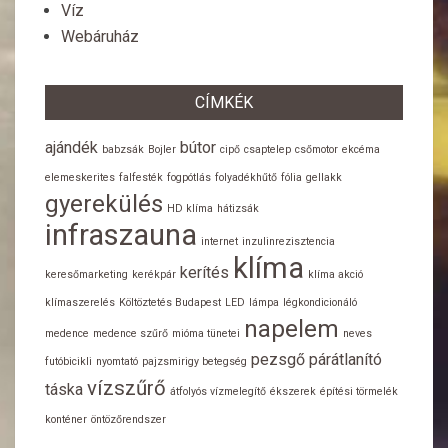
Víz
Webáruház
CÍMKÉK
ajándék
bútor
babzsák
Bojler
cipő
csaptelep
csőmotor
ekcéma
elemeskerites
falfesték
fogpótlás
folyadékhűtő
fólia
gellakk
gyerekülés
HD klíma
hátizsák
infraszauna
internet
inzulinrezisztencia
klíma
kerítés
keresőmarketing
kerékpár
klíma akció
klímaszerelés
Költöztetés Budapest
LED
lámpa
légkondicionáló
napelem
medence
medence szűrő
mióma tünetei
neves
pezsgő
párátlanító
futóbicikli
nyomtató
pajzsmirigy betegség
vízszűrő
táska
átfolyós vízmelegítő
ékszerek
építési törmelék
konténer
öntözőrendszer