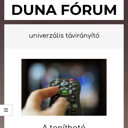
Skip
DUNA FÓRUM
to
content
Primary
Navigation
univerzális távirányító
Menu
A tanítható