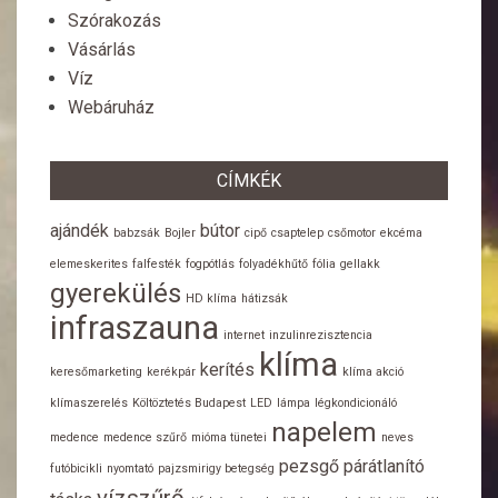
Szórakozás
Vásárlás
Víz
Webáruház
CÍMKÉK
ajándék
bútor
babzsák
Bojler
cipő
csaptelep
csőmotor
ekcéma
elemeskerites
falfesték
fogpótlás
folyadékhűtő
fólia
gellakk
gyerekülés
HD klíma
hátizsák
infraszauna
internet
inzulinrezisztencia
klíma
kerítés
keresőmarketing
kerékpár
klíma akció
klímaszerelés
Költöztetés Budapest
LED
lámpa
légkondicionáló
napelem
medence
medence szűrő
mióma tünetei
neves
pezsgő
párátlanító
futóbicikli
nyomtató
pajzsmirigy betegség
vízszűrő