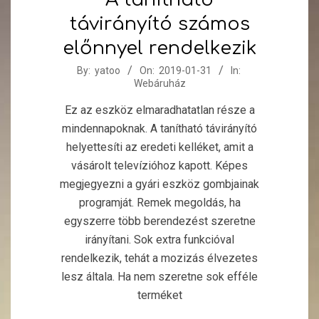
távirányító számos
előnnyel rendelkezik
2019-
By:
yatoo
On:
2019-01-31
In:
Webáruház
01-
31
Ez az eszköz elmaradhatatlan része a
mindennapoknak. A tanítható távirányító
helyettesíti az eredeti kelléket, amit a
vásárolt televízióhoz kapott. Képes
megjegyezni a gyári eszköz gombjainak
programját. Remek megoldás, ha
egyszerre több berendezést szeretne
irányítani. Sok extra funkcióval
rendelkezik, tehát a mozizás élvezetes
lesz általa. Ha nem szeretne sok efféle
terméket