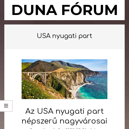
Skip
DUNA FÓRUM
to
content
Primary
Navigation
USA nyugati part
Menu
Az USA nyugati part
népszerű nagyvárosai