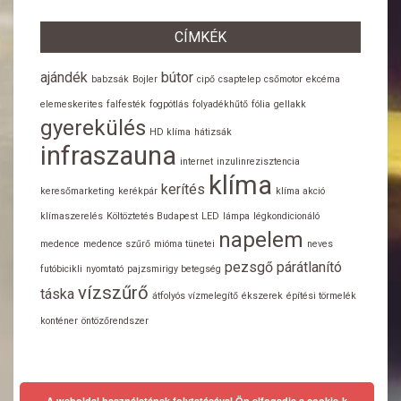
CÍMKÉK
ajándék
bútor
babzsák
Bojler
cipő
csaptelep
csőmotor
ekcéma
elemeskerites
falfesték
fogpótlás
folyadékhűtő
fólia
gellakk
gyerekülés
HD klíma
hátizsák
infraszauna
internet
inzulinrezisztencia
klíma
kerítés
keresőmarketing
kerékpár
klíma akció
klímaszerelés
Költöztetés Budapest
LED
lámpa
légkondicionáló
napelem
medence
medence szűrő
mióma tünetei
neves
pezsgő
párátlanító
futóbicikli
nyomtató
pajzsmirigy betegség
vízszűrő
táska
átfolyós vízmelegítő
ékszerek
építési törmelék
konténer
öntözőrendszer
A weboldal használatának folytatásával Ön elfogadja a cookie-k