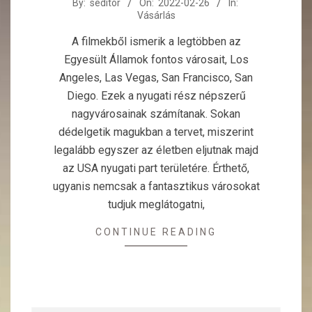
2022-
By:
seditor
On:
2022-02-26
In:
Vásárlás
02-
26
A filmekből ismerik a legtöbben az
Egyesült Államok fontos városait, Los
Angeles, Las Vegas, San Francisco, San
Diego. Ezek a nyugati rész népszerű
nagyvárosainak számítanak. Sokan
dédelgetik magukban a tervet, miszerint
legalább egyszer az életben eljutnak majd
az USA nyugati part területére. Érthető,
ugyanis nemcsak a fantasztikus városokat
tudjuk meglátogatni,
CONTINUE READING