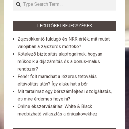
Search
LEGUTÓBBI BEJEGYZÉSEK
Zajcsökkentő füldugó és NRR érték: mit mutat
valójában a zajszűrés mértéke?
Kötelező biztosítás alapfogalmak: hogyan
működik a díjszámítás és a bonus-malus
rendszer?
Fehér folt maradhat a lézeres tetoválás
eltávolítás után? Így alakulhat a bőr
Mit tartalmaz egy bérszámfejtési szolgáltatás,
és mire érdemes figyelni?
Online ékszervásárlás: White & Black
megbízható választás a drágakövekhez