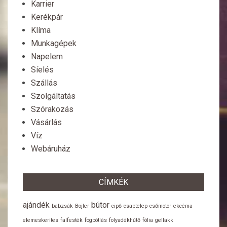
Karrier
Kerékpár
Klíma
Munkagépek
Napelem
Síelés
Szállás
Szolgáltatás
Szórakozás
Vásárlás
Víz
Webáruház
CÍMKÉK
ajándék
bútor
babzsák
Bojler
cipő
csaptelep
csőmotor
ekcéma
elemeskerites
falfesték
fogpótlás
folyadékhűtő
fólia
gellakk