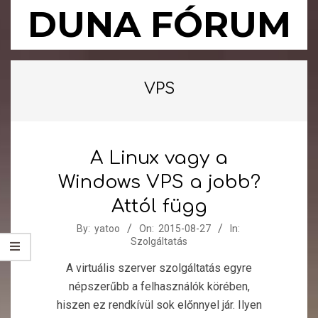
Skip
DUNA FÓRUM
to
content
Primary
Navigation
VPS
Menu
A Linux vagy a
Windows VPS a jobb?
Attól függ
2015-
By:
yatoo
On:
2015-08-27
In:
Szolgáltatás
08-
27
A virtuális szerver szolgáltatás egyre
népszerűbb a felhasználók körében,
hiszen ez rendkívül sok előnnyel jár. Ilyen