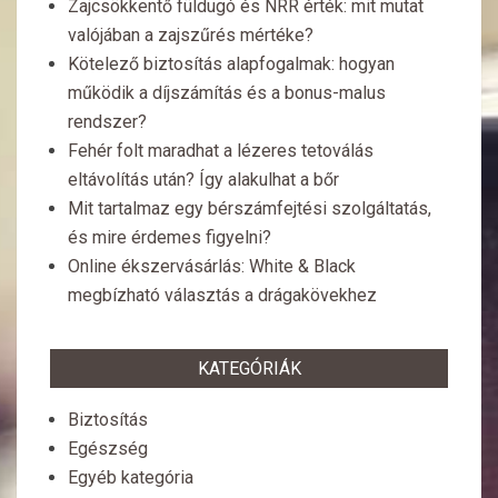
Zajcsökkentő füldugó és NRR érték: mit mutat
valójában a zajszűrés mértéke?
Kötelező biztosítás alapfogalmak: hogyan
működik a díjszámítás és a bonus-malus
rendszer?
Fehér folt maradhat a lézeres tetoválás
eltávolítás után? Így alakulhat a bőr
Mit tartalmaz egy bérszámfejtési szolgáltatás,
és mire érdemes figyelni?
Online ékszervásárlás: White & Black
megbízható választás a drágakövekhez
KATEGÓRIÁK
Biztosítás
Egészség
Egyéb kategória