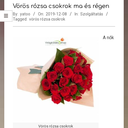
Vörös rózsa csokrok ma és régen
By:
yatoo
On:
2019-12-08
In:
Szolgáltatás
Tagged:
vörös rózsa csokrok
A nők
Vörös rózsa csokrok