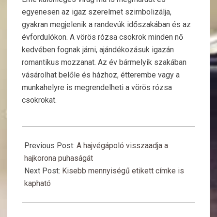
egyenesen az igaz szerelmet szimbolizálja,
gyakran megjelenik a randevúk időszakában és az
évfordulókon. A vörös rózsa csokrok minden nő
kedvében fognak járni, ajándékozásuk igazán
romantikus mozzanat. Az év bármelyik szakában
vásárolhat belőle és házhoz, étterembe vagy a
munkahelyre is megrendelheti a vörös rózsa
csokrokat.
2019-
12-
Previous Post:
A hajvégápoló visszaadja a
08
hajkorona puhaságát
Next Post:
Kisebb mennyiségű etikett címke is
kapható