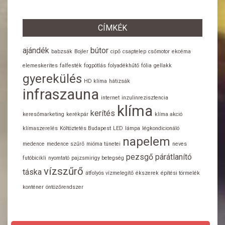
CÍMKÉK
ajándék
bútor
babzsák
Bojler
cipő
csaptelep
csőmotor
ekcéma
elemeskerites
falfesték
fogpótlás
folyadékhűtő
fólia
gellakk
gyerekülés
HD klíma
hátizsák
infraszauna
internet
inzulinrezisztencia
klíma
kerítés
keresőmarketing
kerékpár
klíma akció
klímaszerelés
Költöztetés Budapest
LED
lámpa
légkondicionáló
napelem
medence
medence szűrő
mióma tünetei
neves
pezsgő
párátlanító
futóbicikli
nyomtató
pajzsmirigy betegség
vízszűrő
táska
átfolyós vízmelegítő
ékszerek
építési törmelék
konténer
öntözőrendszer