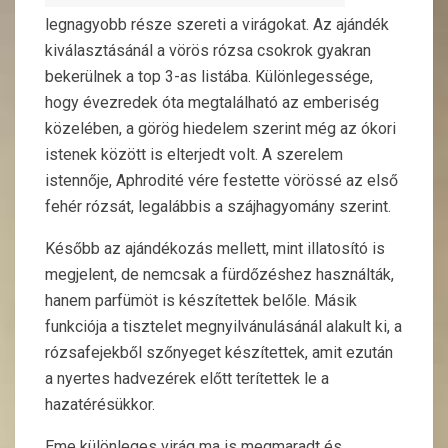
legnagyobb része szereti a virágokat. Az ajándék
kiválasztásánál a vörös rózsa csokrok gyakran
bekerülnek a top 3-as listába. Különlegessége,
hogy évezredek óta megtalálható az emberiség
közelében, a görög hiedelem szerint még az ókori
istenek között is elterjedt volt. A szerelem
istennője, Aphrodité vére festette vörössé az első
fehér rózsát, legalábbis a szájhagyomány szerint.
Később az ajándékozás mellett, mint illatosító is
megjelent, de nemcsak a fürdőzéshez használták,
hanem parfümöt is készítettek belőle. Másik
funkciója a tisztelet megnyilvánulásánál alakult ki, a
rózsafejekből szőnyeget készítettek, amit ezután
a nyertes hadvezérek előtt terítettek le a
hazatérésükkor.
Eme különleges virág ma is megmaradt és