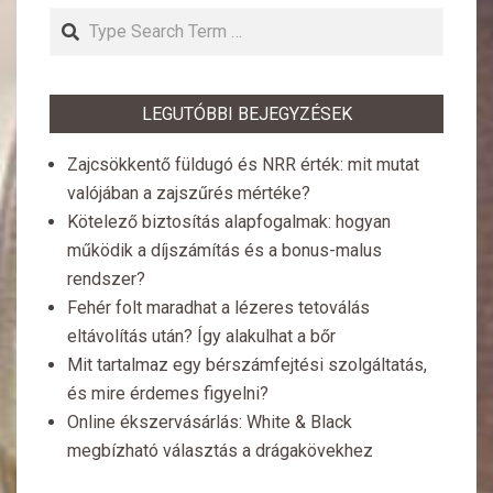
Search
LEGUTÓBBI BEJEGYZÉSEK
Zajcsökkentő füldugó és NRR érték: mit mutat
valójában a zajszűrés mértéke?
Kötelező biztosítás alapfogalmak: hogyan
működik a díjszámítás és a bonus-malus
rendszer?
Fehér folt maradhat a lézeres tetoválás
eltávolítás után? Így alakulhat a bőr
Mit tartalmaz egy bérszámfejtési szolgáltatás,
és mire érdemes figyelni?
Online ékszervásárlás: White & Black
megbízható választás a drágakövekhez