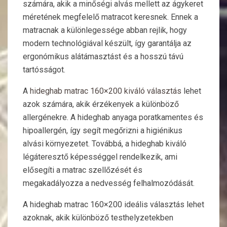
számára, akik a minőségi alvás mellett az ágykeret
méretének megfelelő matracot keresnek. Ennek a
matracnak a különlegessége abban rejlik, hogy
modern technológiával készült, így garantálja az
ergonómikus alátámasztást és a hosszú távú
tartósságot.
A
hideghab matrac 160×200 kiváló választás
lehet
azok számára, akik érzékenyek a különböző
allergénekre. A hideghab anyaga poratkamentes és
hipoallergén, így segít megőrizni a higiénikus
alvási környezetet. Továbbá, a hideghab kiváló
légáteresztő képességgel rendelkezik, ami
elősegíti a matrac szellőzését és
megakadályozza a nedvesség felhalmozódását.
A hideghab matrac 160×200 ideális választás lehet
azoknak, akik különböző testhelyzetekben