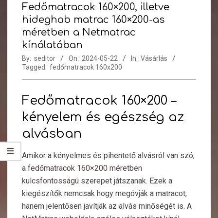
Fedőmatracok 160×200, illetve
hideghab matrac 160×200-as
méretben a Netmatrac
kínálatában
By:
seditor
On:
2024-05-22
In:
Vásárlás
Tagged:
fedőmatracok 160x200
Fedőmatracok 160×200 –
kényelem és egészség az
alvásban
Amikor a kényelmes és pihentető alvásról van szó,
a
fedőmatracok 160×200 méretben
kulcsfontosságú
szerepet játszanak. Ezek a
kiegészítők nemcsak hogy megóvják a matracot,
hanem jelentősen javítják az alvás minőségét is. A