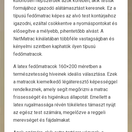
különösen népszerűek azok körében, akik testük
formájához igazodó alátámasztást keresnek. Ez a
típusú fedőmatrac képes az alvó test kontúrjaihoz
igazodni, ezáltal csökkentve a nyomáspontokat és
elősegítve a mélyebb, pihentetőbb alvást. A
NetMatrac kínálatában többféle vastagságban és
kényelmi szintben kaphatók ilyen típusú
fedőmatracok.
A latex fedőmatracok 160×200 méretben a
természetesség híveinek ideális választása. Ezek
a matracok kiemelkedő légáteresztő képességgel
rendelkeznek, amely segít megőrizni a matrac
frissességét és higiénikus állapotát. Emellett a
latex rugalmassága révén tökéletes támaszt nyújt
az egész test számára, megelőzve a reggeli
merevséget és fájdalmakat.