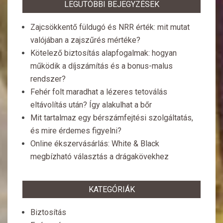
LEGUTÓBBI BEJEGYZÉSEK
Zajcsökkentő füldugó és NRR érték: mit mutat
valójában a zajszűrés mértéke?
Kötelező biztosítás alapfogalmak: hogyan
működik a díjszámítás és a bonus-malus
rendszer?
Fehér folt maradhat a lézeres tetoválás
eltávolítás után? Így alakulhat a bőr
Mit tartalmaz egy bérszámfejtési szolgáltatás,
és mire érdemes figyelni?
Online ékszervásárlás: White & Black
megbízható választás a drágakövekhez
KATEGÓRIÁK
Biztosítás