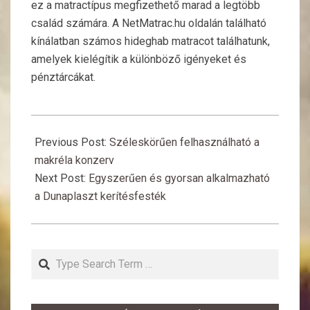
ez a matractípus megfizethető marad a legtöbb
család számára. A NetMatrac.hu oldalán található
kínálatban számos hideghab matracot találhatunk,
amelyek kielégítik a különböző igényeket és
pénztárcákat.
2024-
05-
Previous Post:
Széleskörűen felhasználható a
22
makréla konzerv
Next Post:
Egyszerűen és gyorsan alkalmazható
a Dunaplaszt kerítésfesték
Search