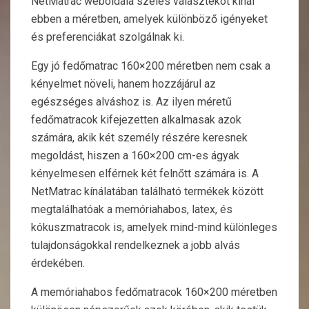
NetMatrac weboldala széles választékot kínál
ebben a méretben, amelyek különböző igényeket
és preferenciákat szolgálnak ki.
Egy jó fedőmatrac 160×200 méretben nem csak a
kényelmet növeli, hanem hozzájárul az
egészséges alváshoz is. Az ilyen méretű
fedőmatracok kifejezetten alkalmasak azok
számára, akik két személy részére keresnek
megoldást, hiszen a 160×200 cm-es ágyak
kényelmesen elférnek két felnőtt számára is. A
NetMatrac kínálatában található termékek között
megtalálhatóak a memóriahabos, latex, és
kókuszmatracok is, amelyek mind-mind különleges
tulajdonságokkal rendelkeznek a jobb alvás
érdekében.
A memóriahabos fedőmatracok 160×200 méretben