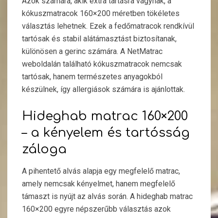
Azok számára, akik extra tartásra vágynak, a
kókuszmatracok 160×200 méretben tökéletes
választás lehetnek. Ezek a fedőmatracok rendkívül
tartósak és stabil alátámasztást biztosítanak,
különösen a gerinc számára. A NetMatrac
weboldalán található kókuszmatracok nemcsak
tartósak, hanem természetes anyagokból
készülnek, így allergiások számára is ajánlottak.
Hideghab matrac 160×200
– a kényelem és tartósság
záloga
A pihentető alvás alapja egy megfelelő matrac,
amely nemcsak kényelmet, hanem megfelelő
támaszt is nyújt az alvás során. A hideghab matrac
160×200 egyre népszerűbb választás azok