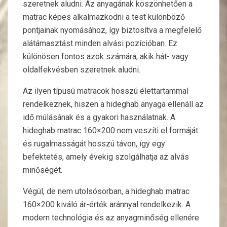
szeretnek aludni. Az anyagának köszönhetően a
matrac képes alkalmazkodni a test különböző
pontjainak nyomásához, így biztosítva a megfelelő
alátámasztást minden alvási pozícióban. Ez
különösen fontos azok számára, akik hát- vagy
oldalfekvésben szeretnek aludni.
Az ilyen típusú matracok hosszú élettartammal
rendelkeznek, hiszen a hideghab anyaga ellenáll az
idő múlásának és a gyakori használatnak. A
hideghab matrac 160×200 nem veszíti el formáját
és rugalmasságát hosszú távon, így egy
befektetés, amely évekig szolgálhatja az alvás
minőségét.
Végül, de nem utolsósorban, a hideghab matrac
160×200 kiváló ár-érték aránnyal rendelkezik. A
modern technológia és az anyagminőség ellenére